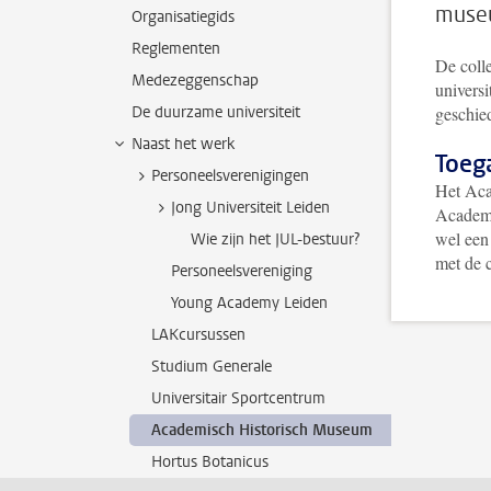
museu
Organisatiegids
Reglementen
De colle
Medezeggenschap
universi
De duurzame universiteit
geschied
Naast het werk
Toeg
Personeelsverenigingen
Het Aca
Jong Universiteit Leiden
Academi
wel een
Wie zijn het JUL-bestuur?
met de 
Personeelsvereniging
Young Academy Leiden
LAKcursussen
Studium Generale
Universitair Sportcentrum
Academisch Historisch Museum
Hortus Botanicus