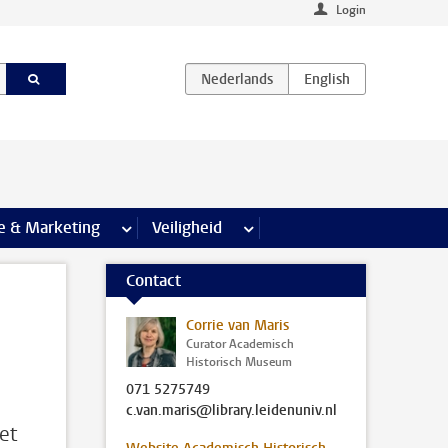
Login
agina’s
e & Marketing
meer Communicatie & Marketing pagina’s
Veiligheid
meer Veiligheid pagina’s
Contact
Corrie van Maris
Curator Academisch
Historisch Museum
071 5275749
c.van.maris@library.leidenuniv.nl
et