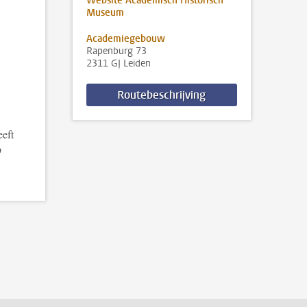
Website Academisch Historisch
Museum
Academiegebouw
Rapenburg 73
2311 GJ Leiden
Routebeschrijving
eft
p