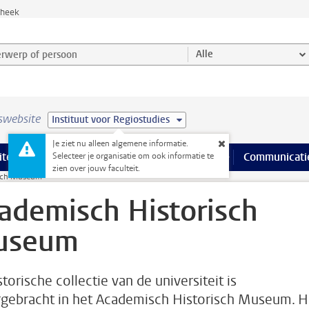
theek
werp of persoon en selecteer categorie
Alle
swebsite
Instituut voor Regiostudies
Je ziet nu alleen algemene informatie.
na’s
 pagina’s
iteiten
meer Faciliteiten pagina’s
Onderwijs
meer Onderwijs pagina’s
Onderzoek
meer Onderzoek p
Communicati
Selecteer je organisatie om ook informatie te
zien over jouw faculteit.
isch Museum
ademisch Historisch
useum
torische collectie van de universiteit is
gebracht in het Academisch Historisch Museum. H