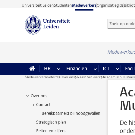
Ga direct naar de inhoud
Universiteit Leiden
Studenten
Medewerkers
Organisatiegids
Biblio
Zoek op onder
Zoekterm
Medewerker
HR
meer HR pagina’s
Financiën
meer Financiën pagi
ICT
meer ICT
Facil
Medewerkerswebsite
Over ons
Naast het werk
Academisch Histor
Ac
Over ons
M
Contact
Bereikbaarheid bij noodgevallen
De his
Strategisch plan
onder
Feiten en cijfers