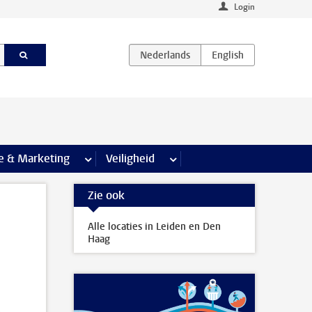
Login
agina’s
e & Marketing
meer Communicatie & Marketing pagina’s
Veiligheid
meer Veiligheid pagina’s
Zie ook
Alle locaties in Leiden en Den
Haag
s