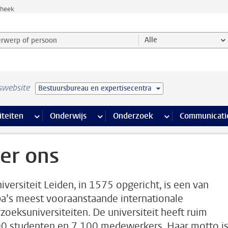
theek
werp of persoon en selecteer categorie
Alle
swebsite
Bestuursbureau en expertisecentra
na’s
 pagina’s
iteiten
meer Faciliteiten pagina’s
Onderwijs
meer Onderwijs pagina’s
Onderzoek
meer Onderzoek p
Communicati
er ons
iversiteit Leiden, in 1575 opgericht, is een van
a’s meest vooraanstaande internationale
zoeksuniversiteiten. De universiteit heeft ruim
0 studenten en 7.100 medewerkers. Haar motto i