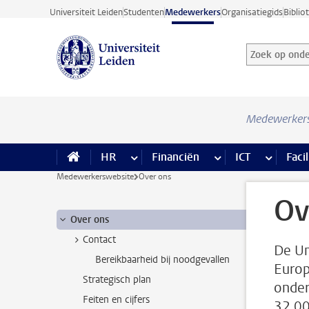
Ga direct naar de inhoud
Universiteit Leiden
Studenten
Medewerkers
Organisatiegids
Biblio
Zoek op onder
Zoekterm
Medewerker
HR
meer HR pagina’s
Financiën
meer Financiën pagi
ICT
meer ICT
Facil
Medewerkerswebsite
Over ons
Ov
Over ons
Contact
De Un
Bereikbaarheid bij noodgevallen
Europ
Strategisch plan
onder
Feiten en cijfers
32.00