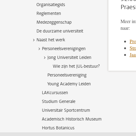
Organisatiegids
Praes
Reglementen
Meer inf
Medezeggenschap
naar:
De duurzame universiteit
Naast het werk
Pro
Str
Personeelsverenigingen
Jaa
Jong Universiteit Leiden
Wie zijn het JUL-bestuur?
Personeelsvereniging
Young Academy Leiden
LAKcursussen
Studium Generale
Universitair Sportcentrum
Academisch Historisch Museum
Hortus Botanicus