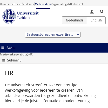
Ga direct naar de inhoud
Universiteit Leiden
Studenten
Medewerkers
Organisatiegids
Bibliotheek
toggle lo
Bestuursbureau en expertisecentra
Menu
Medewerkerswebsite
HR
Submenu
HR
De universiteit streeft ernaar een prettige
werkomgeving voor iedereen te creëren. Van
arbeidsvoorwaarden tot gezondheid en ontwikkeling:
hier vind je de juiste informatie en ondersteuning.