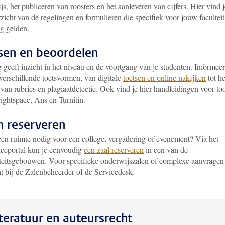
s, het publiceren van roosters en het aanleveren van cijfers. Hier vind j
zicht van de regelingen en formulieren die specifiek voor jouw faculteit
ng gelden.
sen en beoordelen
 geeft inzicht in het niveau en de voortgang van je studenten. Informeer
verschillende toetsvormen, van digitale
toetsen en online nakijken
tot he
van rubrics en plagiaatdetectie. Ook vind je hier handleidingen voor too
ightspace, Ans en Turnitin.
n reserveren
een ruimte nodig voor een college, vergadering of evenement? Via het
viceportal kun je eenvoudig
een zaal reserveren
in een van de
iteitsgebouwen. Voor specifieke onderwijszalen of complexe aanvragen
ht bij de Zalenbeheerder of de Servicedesk.
iteratuur en auteursrecht