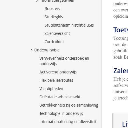
Informatiesystemen
onderwij
Roosters
een over
opleidi
Studiegids
Studentenadministratie uSis
Toet
Zalenoverzicht
Toetsing
Curriculum
over de 
Onderwijsvisie
gebruik 
zoals Br
Verwevenheid onderzoek en
onderwijs
Zale
Activerend onderwijs
Heb je 
Flexibele leerroutes
selfser
Vaardigheden
univers
Oriëntatie arbeidsmarkt
je terec
Betrokkenheid bij de samenleving
Technologie in onderwijs
Internationalisering en diversiteit
L