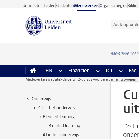
Ga direct naar de inhoud
Universiteit Leiden
Studenten
Medewerkers
Organisatiegids
Biblio
Zoek op onder
Zoekterm
Medewerker
HR
meer HR pagina’s
Financiën
meer Financiën pagi
ICT
meer ICT
Facil
Medewerkerswebsite
Onderwijs
Cursus voorbereiden en uitvoeren
Cu
Onderwijs
ui
ICT in het onderwijs
Blended learning
De Un
Blended learning
onder
AI in het onderwijs