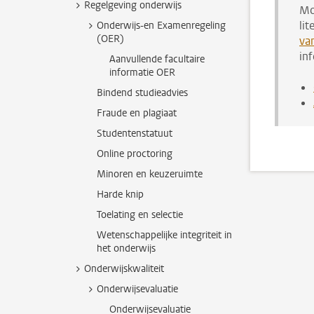
Regelgeving onderwijs
Mo
li
Onderwijs-en Examenregeling
(OER)
va
in
Aanvullende facultaire
informatie OER
Bindend studieadvies
Fraude en plagiaat
Studentenstatuut
Online proctoring
Minoren en keuzeruimte
Harde knip
Toelating en selectie
Wetenschappelijke integriteit in
het onderwijs
Onderwijskwaliteit
Onderwijsevaluatie
Onderwijsevaluatie