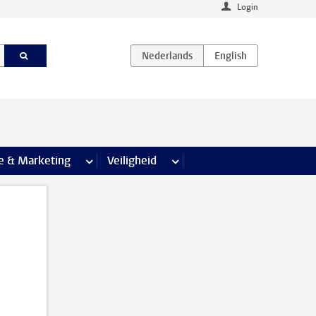
Login
agina’s
e & Marketing
meer Communicatie & Marketing pagina’s
Veiligheid
meer Veiligheid pagina’s