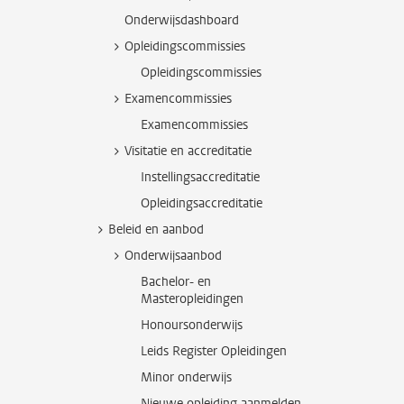
Onderwijsdashboard
Opleidingscommissies
Opleidingscommissies
Examencommissies
Examencommissies
Visitatie en accreditatie
Instellingsaccreditatie
Opleidingsaccreditatie
Beleid en aanbod
Onderwijsaanbod
Bachelor- en
Masteropleidingen
Honoursonderwijs
Leids Register Opleidingen
Minor onderwijs
Nieuwe opleiding aanmelden