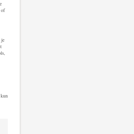
e
 of
 je
t
ls,
 kun