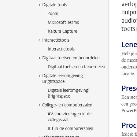
verlo
Digitale tools
hulpm
Zoom
audio
Microsoft Teams
toets
Kaltura Capture
Interactietools
Lene
Interactietools
Heb je 
Digitaal toetsen en beoordelen
de mees
onderzo
Digitaal toetsen en beoordelen
locatie.
Digitale leeromgeving:
Brightspace
Pres
Digitale leeromgeving:
Brightspace
Een ste
een goe
College- en computerzalen
PowerPo
AV-voorzieningen in de
collegezaal
Proc
ICT in de computerzalen
Iedere f