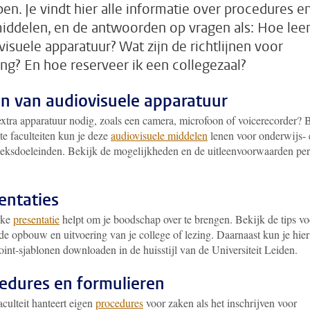
pen. Je vindt hier alle informatie over procedures e
iddelen, en de antwoorden op vragen als: Hoe leen
visuele apparatuur? Wat zijn de richtlijnen voor
ing? En hoe reserveer ik een collegezaal?
n van audiovisuele apparatuur
extra apparatuur nodig, zoals een camera, microfoon of voicerecorder? B
te faculteiten kun je deze
audiovisuele middelen
lenen voor onderwijs- 
eksdoeleinden. Bekijk de mogelijkheden en de uitleenvoorwaarden per
entaties
rke
presentatie
helpt om je boodschap over te brengen. Bekijk de tips vo
de opbouw en uitvoering van je college of lezing. Daarnaast kun je hier
int-sjablonen downloaden in de huisstijl van de Universiteit Leiden.
edures en formulieren
aculteit hanteert eigen
procedures
voor zaken als het inschrijven voor