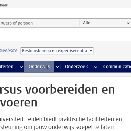
theek
werp of persoon en selecteer categorie
Alle
swebsite
Bestuursbureau en expertisecentra
na’s
 pagina’s
iteiten
meer Faciliteiten pagina’s
Onderwijs
meer Onderwijs pagina’s
Onderzoek
meer Onderzoek p
Communicati
rsus voorbereiden en
tvoeren
iversiteit Leiden biedt praktische faciliteiten en
steuning om jouw onderwijs soepel te laten