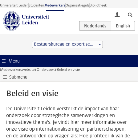
Ga direct naar de inhoud
Universiteit Leiden
Studenten
Medewerkers
Organisatiegids
Bibliotheek
toggle lo
Bestuursbureau en expertisecentra
Menu
Medewerkerswebsite
Onderzoek
Beleid en visie
Submenu
Beleid en visie
De Universiteit Leiden versterkt de impact van haar
onderzoek door strategische samenwerkingen en
innovatieve thema's. Je vindt hier meer informatie over
onze visie op internationalisering en partnerschappen,
en de antwoorden op vragen als: Hoe profiteer ik van de