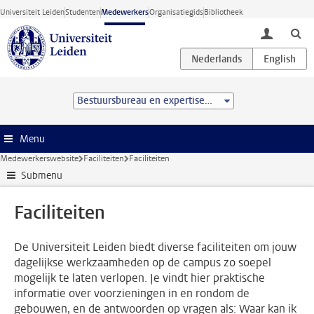
Ga direct naar de inhoud
Universiteit Leiden
Studenten
Medewerkers
Organisatiegids
Bibliotheek
toggle lo
Bestuursbureau en expertisecentra
Menu
Medewerkerswebsite
Faciliteiten
Faciliteiten
Submenu
Faciliteiten
De Universiteit Leiden biedt diverse faciliteiten om jouw
dagelijkse werkzaamheden op de campus zo soepel
mogelijk te laten verlopen. Je vindt hier praktische
informatie over voorzieningen in en rondom de
gebouwen, en de antwoorden op vragen als: Waar kan ik