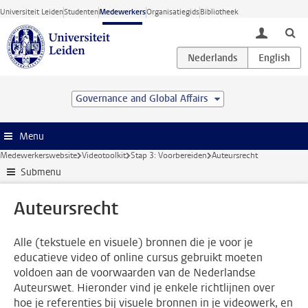
Ga direct naar de inhoud
Universiteit Leiden
Studenten
Medewerkers
Organisatiegids
Bibliotheek
toggle lo
Governance and Global Affairs
Menu
Medewerkerswebsite
Videotoolkit
Stap 3: Voorbereiden
Auteursrecht
Submenu
Auteursrecht
Alle (tekstuele en visuele) bronnen die je voor je
educatieve video of online cursus gebruikt moeten
voldoen aan de voorwaarden van de Nederlandse
Auteurswet. Hieronder vind je enkele richtlijnen over
hoe je referenties bij visuele bronnen in je videowerk, en