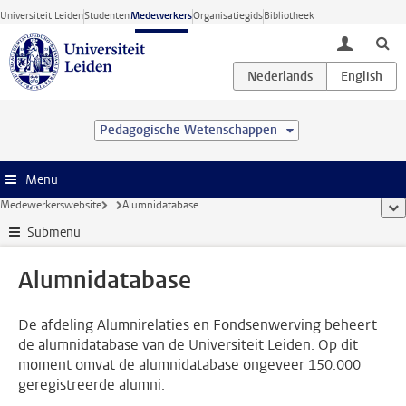
Ga direct naar de inhoud
Universiteit Leiden
Studenten
Medewerkers
Organisatiegids
Bibliotheek
toggle lo
Pedagogische Wetenschappen
Menu
Medewerkerswebsite
...
Alumnidatabase
too
Submenu
Alumnidatabase
De afdeling Alumnirelaties en Fondsenwerving beheert
de alumnidatabase van de Universiteit Leiden. Op dit
moment omvat de alumnidatabase ongeveer 150.000
geregistreerde alumni.