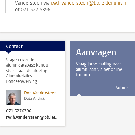
Vandersteen via
r.w.h.vandersteen@bb.leidenuniv.nl
of 071 527 6396.
Contact
Aanvragen
Vragen over de
Vraag jouw mailing naar
alumnidatabase kunt u
alumni aan via het online
stellen aan de afdeling
formulier
Alumnirelaties
Fondsenwerving.
Vul in
Ron Vandersteen
Data-Analist
071 5276396
r.w.h.vandersteen@bb.leidenuniv.nl