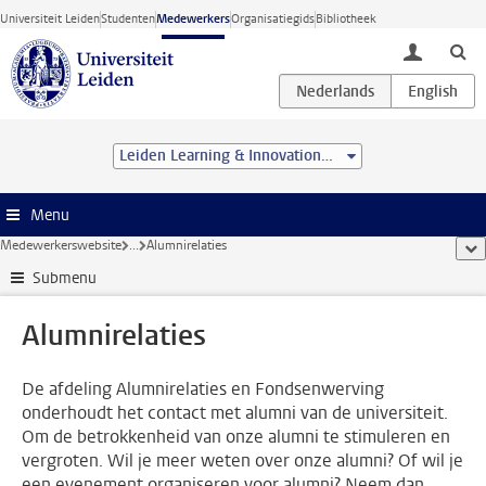
Ga direct naar de inhoud
Universiteit Leiden
Studenten
Medewerkers
Organisatiegids
Bibliotheek
toggle lo
Leiden Learning & Innovation Centre
Menu
Medewerkerswebsite
...
Alumnirelaties
too
Submenu
Alumnirelaties
De afdeling Alumnirelaties en Fondsenwerving
onderhoudt het contact met alumni van de universiteit.
Om de betrokkenheid van onze alumni te stimuleren en
vergroten. Wil je meer weten over onze alumni? Of wil je
een evenement organiseren voor alumni? Neem dan