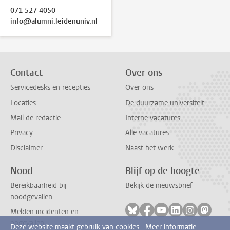
071 527 4050
info@alumni.leidenuniv.nl
Contact
Over ons
Servicedesks en recepties
Over ons
Locaties
De duurzame universiteit
Mail de redactie
Interne vacatures
Privacy
Alle vacatures
Disclaimer
Naast het werk
Nood
Blijf op de hoogte
Bereikbaarheid bij
Bekijk de nieuwsbrief
noodgevallen
Volg ons op bluesky
Volg ons op facebook
Volg ons op youtub
Volg ons op li
Volg ons o
Volg 
Melden incidenten en
ongevallen
Deze website maakt gebruik van cookies.
Meer informatie.