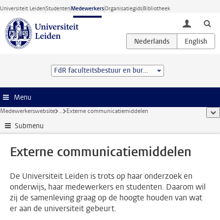
Ga direct naar de inhoud
Universiteit Leiden
Studenten
Medewerkers
Organisatiegids
Bibliotheek
toggle lo
FdR faculteitsbestuur en bureau
Menu
Medewerkerswebsite
...
Externe communicatiemiddelen
too
Submenu
Externe communicatiemiddelen
De Universiteit Leiden is trots op haar onderzoek en
onderwijs, haar medewerkers en studenten. Daarom wil
zij de samenleving graag op de hoogte houden van wat
er aan de universiteit gebeurt.