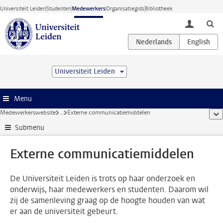
Ga direct naar de inhoud
Universiteit Leiden
Studenten
Medewerkers
Organisatiegids
Bibliotheek
toggle lo
Universiteit Leiden
Menu
Medewerkerswebsite
...
Externe communicatiemiddelen
too
Submenu
Externe communicatiemiddelen
De Universiteit Leiden is trots op haar onderzoek en
onderwijs, haar medewerkers en studenten. Daarom wil
zij de samenleving graag op de hoogte houden van wat
er aan de universiteit gebeurt.