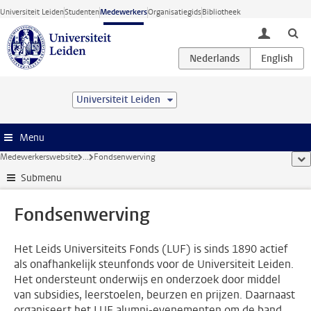
Ga direct naar de inhoud
Universiteit Leiden
Studenten
Medewerkers
Organisatiegids
Bibliotheek
toggle lo
Universiteit Leiden
Menu
Medewerkerswebsite
...
Fondsenwerving
too
Submenu
Fondsenwerving
Het Leids Universiteits Fonds (LUF) is sinds 1890 actief
als onafhankelijk steunfonds voor de Universiteit Leiden.
Het ondersteunt onderwijs en onderzoek door middel
van subsidies, leerstoelen, beurzen en prijzen. Daarnaast
organiseert het LUF alumni-evenementen om de band