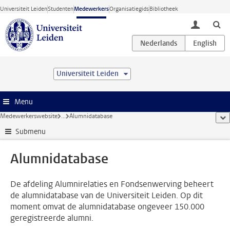
Ga direct naar de inhoud
Universiteit Leiden
Studenten
Medewerkers
Organisatiegids
Bibliotheek
toggle lo
Universiteit Leiden
Menu
Medewerkerswebsite
...
Alumnidatabase
too
Submenu
Alumnidatabase
De afdeling Alumnirelaties en Fondsenwerving beheert
de alumnidatabase van de Universiteit Leiden. Op dit
moment omvat de alumnidatabase ongeveer 150.000
geregistreerde alumni.