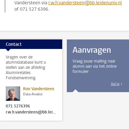
Vandersteen via
r.w.h.vandersteen@bb.leidenuniv.nl
of 071 527 6396.
Contact
Aanvragen
Vragen over de
Vraag jouw mailing naar
alumnidatabase kunt u
alumni aan via het online
stellen aan de afdeling
formulier
Alumnirelaties
Fondsenwerving.
Vul in
Ron Vandersteen
Data-Analist
071 5276396
r.w.h.vandersteen@bb.leidenuniv.nl