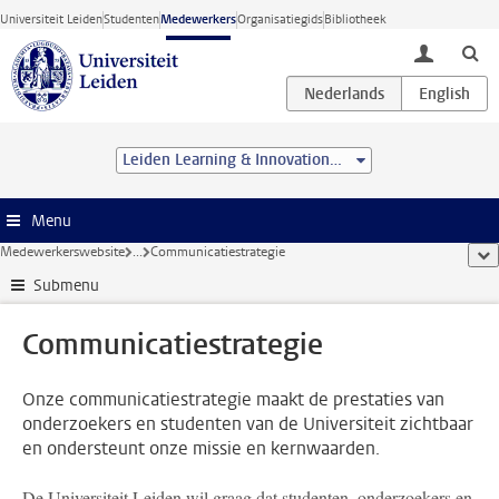
Ga direct naar de inhoud
Universiteit Leiden
Studenten
Medewerkers
Organisatiegids
Bibliotheek
toggle lo
Leiden Learning & Innovation Centre
Menu
Medewerkerswebsite
...
Communicatiestrategie
too
Submenu
Communicatiestrategie
Onze communicatiestrategie maakt de prestaties van
onderzoekers en studenten van de Universiteit zichtbaar
en ondersteunt onze missie en kernwaarden.
De Universiteit Leiden wil graag dat studenten, onderzoekers en