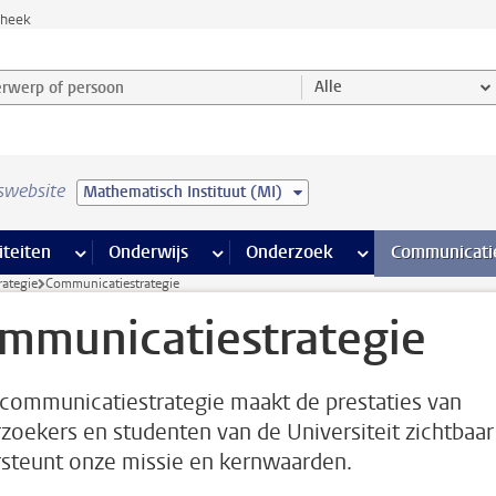
theek
werp of persoon en selecteer categorie
Alle
swebsite
Mathematisch Instituut (MI)
na’s
 pagina’s
iteiten
meer Faciliteiten pagina’s
Onderwijs
meer Onderwijs pagina’s
Onderzoek
meer Onderzoek p
Communicati
rategie
Communicatiestrategie
mmunicatiestrategie
communicatiestrategie maakt de prestaties van
zoekers en studenten van de Universiteit zichtbaar
steunt onze missie en kernwaarden.