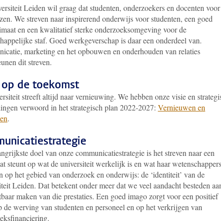
ersiteit Leiden wil graag dat studenten, onderzoekers en docenten voor
ezen. We streven naar inspirerend onderwijs voor studenten, een goed
limaat en een kwalitatief sterke onderzoeksomgeving voor de
happelijke staf. Goed werkgeverschap is daar een onderdeel van.
catie, marketing en het opbouwen en onderhouden van relaties
unen dit streven.
e op de toekomst
rsiteit streeft altijd naar vernieuwing. We hebben onze visie en strateg
llingen verwoord in het strategisch plan 2022-2027:
Vernieuwen en
den
.
unicatie­strategie
ngrijkste doel van onze communicatiestrategie is het streven naar een
t steunt op wat de universiteit werkelijk is en wat haar wetenschapper
n op het gebied van onderzoek en onderwijs: de ‘identiteit’ van de
iteit Leiden. Dat betekent onder meer dat we veel aandacht besteden aa
tbaar maken van die prestaties. Een goed imago zorgt voor een positief
op de werving van studenten en personeel en op het verkrijgen van
eksfinanciering.