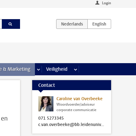
Login
agina’s
e & Marketing
meer Communicatie & Marketing pagina’s
Veiligheid
meer Veiligheid pagina’s
Contact
Caroline van Overbeeke
Woordvoerder/adviseur
corporate communicatie
 en
071 5273345
c.van.overbeeke@bb.leidenuniv.nl