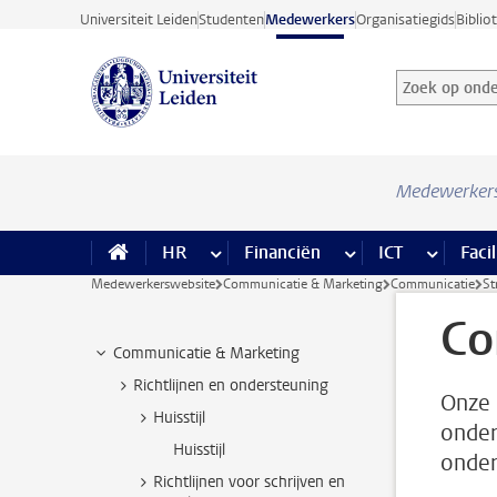
Ga direct naar de inhoud
Universiteit Leiden
Studenten
Medewerkers
Organisatiegids
Biblio
Zoek op onder
Zoekterm
Medewerker
HR
meer HR pagina’s
Financiën
meer Financiën pagi
ICT
meer ICT
Facil
Medewerkerswebsite
Communicatie & Marketing
Communicatie
St
Co
Communicatie & Marketing
Richtlijnen en ondersteuning
Onze 
Huisstijl
onder
Huisstijl
onder
Richtlijnen voor schrijven en