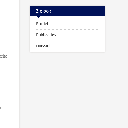
Zie ook
Profiel
Publicaties
Huisstijl
ische
s
n