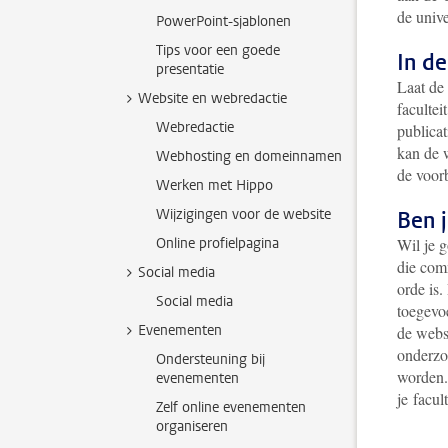
de univer
PowerPoint-sjablonen
Tips voor een goede
In de
presentatie
Laat de
Website en webredactie
faculte
Webredactie
publica
kan de 
Webhosting en domeinnamen
de voor
Werken met Hippo
Wijzigingen voor de website
Ben 
Online profielpagina
Wil je g
die comm
Social media
orde is.
Social media
toegevoe
Evenementen
de webs
onderzo
Ondersteuning bij
worden.
evenementen
je facult
Zelf online evenementen
organiseren