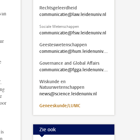
Rechtsgeleerdheid
van
communicatie@law.leidenuniv.nl
Sociale Wetenschappen
communicatie@fsw.leidenuniv.nl
ur
Geesteswetenschappen
communicatie@hum.leidenuniv.nl
e
Governance and Global Affairs
communicatie@fgga.leidenuniv.nl
.
Wiskunde en
Natuurwetenschappen
ing
news@science.leidenuniv.nl
de
voor
Geneeskunde/LUMC
Zie ook
is
an