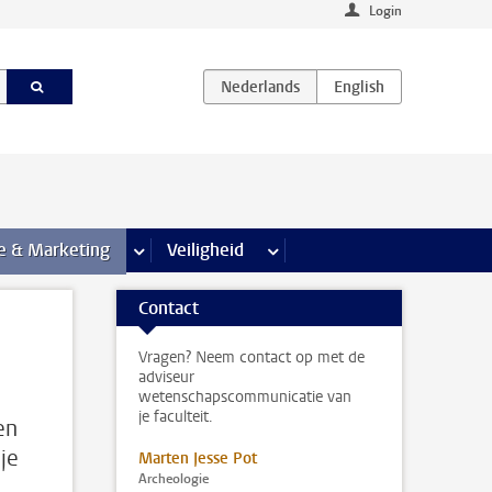
Login
agina’s
e & Marketing
meer Communicatie & Marketing pagina’s
Veiligheid
meer Veiligheid pagina’s
Contact
Vragen? Neem contact op met de
adviseur
wetenschapscommunicatie van
je faculteit.
en
je
Marten Jesse Pot
Archeologie