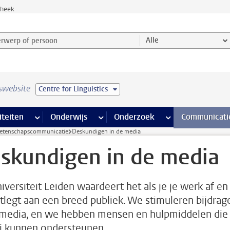
theek
werp of persoon en selecteer categorie
Alle
swebsite
Centre for Linguistics
na’s
 pagina’s
iteiten
meer Faciliteiten pagina’s
Onderwijs
meer Onderwijs pagina’s
Onderzoek
meer Onderzoek p
Communicati
tenschapscommunicatie
Deskundigen in de media
skundigen in de media
iversiteit Leiden waardeert het als je je werk af en
itlegt aan een breed publiek. We stimuleren bijdrag
 media, en we hebben mensen en hulpmiddelen die 
ij kunnen ondersteunen.