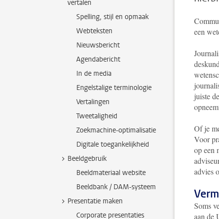
vertalen
Spelling, stijl en opmaak
Communi
Webteksten
een wet
Nieuwsbericht
Journali
Agendabericht
deskund
In de media
wetensc
journali
Engelstalige terminologie
juiste d
Vertalingen
opneem
Tweetaligheid
Of je me
Zoekmachine-optimalisatie
Voor pra
Digitale toegankelijkheid
op een 
Beeldgebruik
adviseu
advies o
Beeldmateriaal website
Beeldbank / DAM-systeem
Verme
Presentatie maken
Soms ve
Corporate presentaties
aan de 