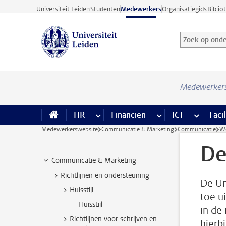
Ga direct naar de inhoud
Universiteit Leiden
Studenten
Medewerkers
Organisatiegids
Biblio
Zoek op onder
Zoekterm
Medewerker
HR
meer HR pagina’s
Financiën
meer Financiën pagi
ICT
meer ICT
Facil
Medewerkerswebsite
Communicatie & Marketing
Communicatie
We
De
Communicatie & Marketing
Richtlijnen en ondersteuning
De Un
Huisstijl
toe u
Huisstijl
in de
Richtlijnen voor schrijven en
hierb