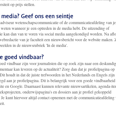
siteit op prijs stellen.
 media? Geef ons een seintje
 adviseur wetenschapscommunicatie of de communicatieafdeling van je
it weten wanneer je een optreden in de media hebt. De uitzending of
tie kan dan van te voren via social media aangekondigd worden. Na afl
webredactie van je faculteit een nieuwsbericht voor de website maken. 
beelden in de nieuwsrubriek 'In de media'.
je goed vindbaar?
oed vindbaar zijn voor journalisten die op zoek zijn naar een deskundi
entaar kan leveren op de actualiteit? Zorg dan dat je profielpagina op
 Dit houdt in dat de juiste trefwoorden in het Nederlands en Engels zijn
gd aan je profielpagina. Dit is belangrijk voor een goede vindbaarheid
ite en Google. Daarnaast kunnen relevante nieuwsartikelen, agenda-ite
eksprojecten, onderwijspagina's en dossiers aan je profiel gekoppeld
 Je kunt hiervoor altijd contact opnemen met de communicatieafdeling
eit.