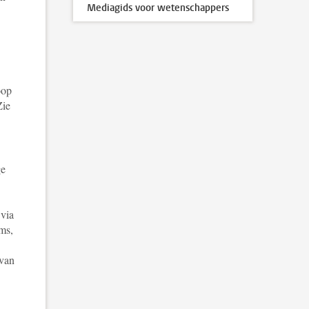
Mediagids voor wetenschappers
oop
Zie
ge
 via
ms,
 van