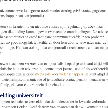
catiemedewerkers geven nooit zonder overleg privé-contactgegevens 
enschapper aan een journalist.
sten van kranten, tv en nieuwswebsites zijn regelmatig op zoek naar
igen die duiding kunnen geven over actuele ontwikkelingen. De advise
hapscommunicatie en/of facultaire communicatieafdelingen proberen
sten zo goed mogelijk te faciliteren door hen door te verwijzen naar de
eskundige. Het kan ook zijn dat een journalist rechtstreeks contact met j
t.
ewerkt aan een verzoek van een journalist bepaal je uiteraard altijd zelf
ktische hulp en adviezen bij contact met journalisten of als voorbereid
mediaoptreden, is er de
mediagids voor wetenschappers
. Je kunt altijd 
r wetenschapscommunicatie of je facultaire contactpersoon benaderen 
f hulp, zie voor een overzicht de rechterkolom.
lding universiteit
rgeten redacties te vermelden dat de onderzoeker in kwestie verbonden 
Universiteit Leiden. Geef daarom van tevoren aan dat wij vermelding v