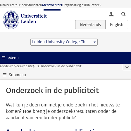
Ga direct naar de inhoud
Universiteit Leiden
Studenten
Medewerkers
Organisatiegids
Bibliotheek
toggle lo
Leiden University College The Hague
Menu
Medewerkerswebsite
...
Onderzoek in de publiciteit
too
Submenu
Onderzoek in de publiciteit
Wat kun je doen om met je onderzoek in het nieuws te
komen? Hoe breng je onderzoeksresultaten onder de
aandacht van een breder publiek?