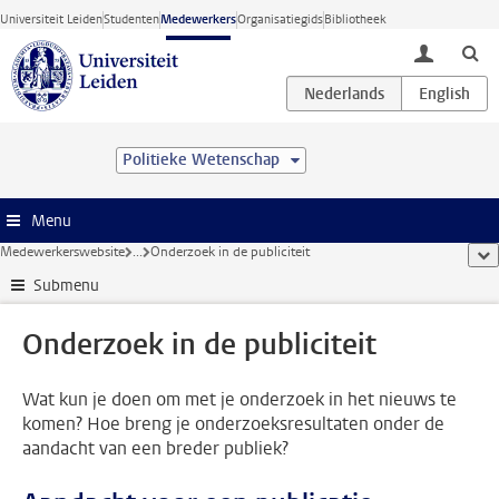
Ga direct naar de inhoud
Universiteit Leiden
Studenten
Medewerkers
Organisatiegids
Bibliotheek
toggle lo
Politieke Wetenschap
Menu
Medewerkerswebsite
...
Onderzoek in de publiciteit
too
Submenu
Onderzoek in de publiciteit
Wat kun je doen om met je onderzoek in het nieuws te
komen? Hoe breng je onderzoeksresultaten onder de
aandacht van een breder publiek?