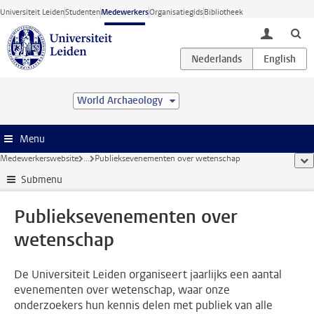
Ga direct naar de inhoud
Universiteit Leiden
Studenten
Medewerkers
Organisatiegids
Bibliotheek
toggle lo
World Archaeology
Menu
Medewerkerswebsite
...
Publieksevenementen over wetenschap
too
Submenu
Publieksevenementen over
wetenschap
De Universiteit Leiden organiseert jaarlijks een aantal
evenementen over wetenschap, waar onze
onderzoekers hun kennis delen met publiek van alle