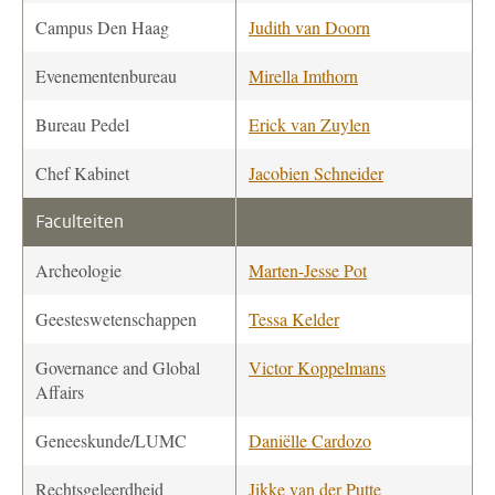
Campus Den Haag
Judith van Doorn
Evenementenbureau
Mirella Imthorn
Bureau Pedel
Erick van Zuylen
Chef Kabinet
Jacobien Schneider
Faculteiten
Archeologie
Marten-Jesse Pot
Geesteswetenschappen
Tessa Kelder
Governance and Global
Victor Koppelmans
Affairs
Geneeskunde/LUMC
Daniëlle Cardozo
Rechtsgeleerdheid
Jikke van der Putte