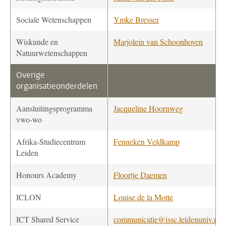
Sociale Wetenschappen
Ymke Bresser
Wiskunde en
Marjolein van Schoonhoven
Natuurwetenschappen
Overige
organisatieonderdelen
Aansluitingsprogramma
Jacqueline Hoornweg
vwo-wo
Afrika-Studiecentrum
Fenneken Veldkamp
Leiden
Honours Academy
Floortje Daemen
ICLON
Louise de la Motte
ICT Shared Service
communicatie@issc.leidenuniv.nl