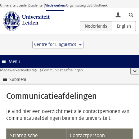
Ga direct naar de inhoud
Universiteit Leiden
Studenten
Medewerkers
Organisatiegids
Bibliotheek
toggle lo
Centre for Linguistics
Menu
Medewerkerswebsite
...
Communicatieafdelingen
too
Submenu
Communicatieafdelingen
Je vind hier een overzicht met alle contactpersonen van
communicatieafdelingen binnen de universiteit.
Strategische
Contactpersoon