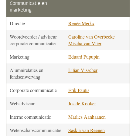
Communicatie en
marketing
Directie
Renée Merkx
Woordvoerder / adviseur
Caroline van Overbeeke
corporate communicatie
Mischa van Vlier
Marketing
Eduard Pupupin
Alumnirelaties en
Lilian Visscher
fondsenwerving
Corporate communicatie
Erik Paulis
Webadviseur
Jos de Kooker
Interne communicatie
Marlies Aanhaanen
Wetenschapscommunicatie
Saskia van Reenen