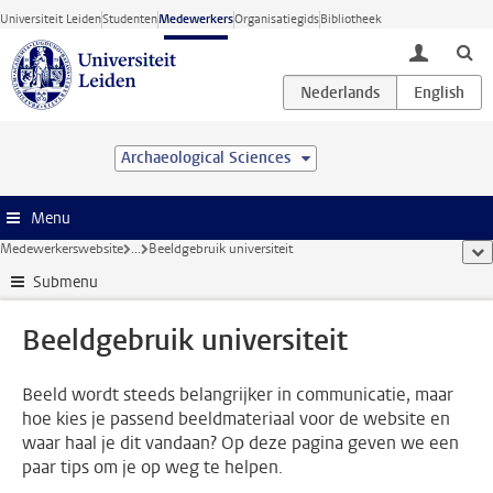
Ga direct naar de inhoud
Universiteit Leiden
Studenten
Medewerkers
Organisatiegids
Bibliotheek
toggle lo
Archaeological Sciences
Menu
Medewerkerswebsite
...
Beeldgebruik universiteit
too
Submenu
Beeldgebruik universiteit
Beeld wordt steeds belangrijker in communicatie, maar
hoe kies je passend beeldmateriaal voor de website en
waar haal je dit vandaan? Op deze pagina geven we een
paar tips om je op weg te helpen.