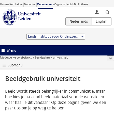
Ga direct naar de inhoud
Universiteit Leiden
Studenten
Medewerkers
Organisatiegids
Bibliotheek
toggle lo
Leids Instituut voor Onderzoek in de Natuurkunde (LION)
Menu
Medewerkerswebsite
...
Beeldgebruik universiteit
too
Submenu
Beeldgebruik universiteit
Beeld wordt steeds belangrijker in communicatie, maar
hoe kies je passend beeldmateriaal voor de website en
waar haal je dit vandaan? Op deze pagina geven we een
paar tips om je op weg te helpen.