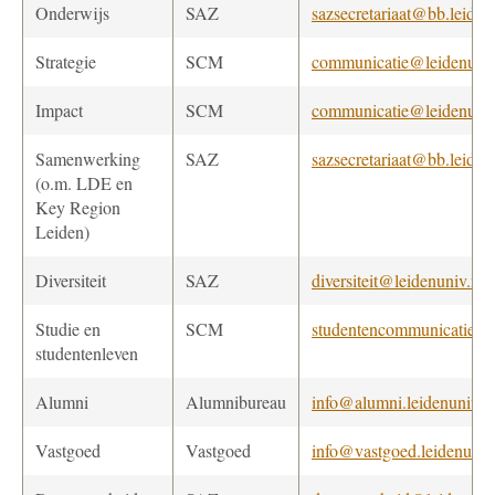
Onderwijs
SAZ
sazsecretariaat@bb.leiden
Strategie
SCM
communicatie@leidenuniv
Impact
SCM
communicatie@leidenuniv
Samenwerking
SAZ
sazsecretariaat@bb.leiden
(o.m. LDE en
Key Region
Leiden)
Diversiteit
SAZ
diversiteit@leidenuniv.nl
Studie en
SCM
studentencommunicatie@l
studentenleven
Alumni
Alumnibureau
info@alumni.leidenuniv.n
Vastgoed
Vastgoed
info@vastgoed.leidenuniv