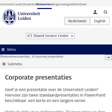
Ga direct naar de inhoud
Universiteit Leiden
Studenten
Medewerkers
Organisatiegids
Bibliotheek
toggle lo
ICT Shared Service Centre
Menu
Medewerkerswebsite
...
Corporate presentaties
too
Submenu
Corporate presentaties
Geef je een presentatie over de Universiteit Leiden?
Hiervoor zijn twee standaardpresentaties in PowerPoint
beschikbaar: een korte en een langere versie.
Onder de slides staan sprekersnotities. De lange versie van deze