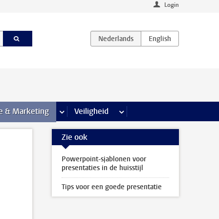
Login
agina’s
e & Marketing
meer Communicatie & Marketing pagina’s
Veiligheid
meer Veiligheid pagina’s
Zie ook
Powerpoint-sjablonen voor
presentaties in de huisstijl
Tips voor een goede presentatie