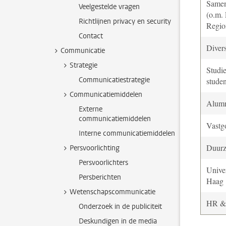
Same
Veelgestelde vragen
(o.m.
Richtlijnen privacy en security
Regio
Contact
Divers
Communicatie
Strategie
Studi
Communicatiestrategie
stude
Communicatiemiddelen
Alum
Externe
communicatiemiddelen
Vastg
Interne communicatiemiddelen
Duurz
Persvoorlichting
Persvoorlichters
Univer
Persberichten
Haag
Wetenschapscommunicatie
HR & f
Onderzoek in de publiciteit
Deskundigen in de media