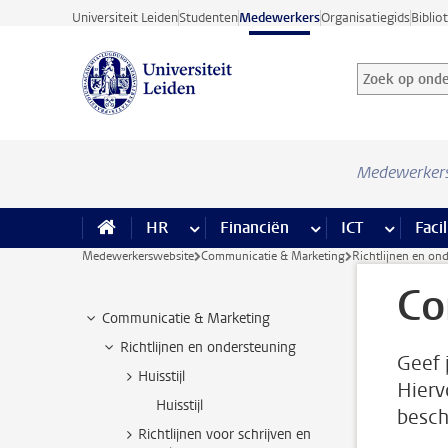
Ga direct naar de inhoud
Universiteit Leiden
Studenten
Medewerkers
Organisatiegids
Biblio
Zoek op onder
Zoekterm
Medewerker
HR
meer HR pagina’s
Financiën
meer Financiën pagi
ICT
meer ICT
Facil
Medewerkerswebsite
Communicatie & Marketing
Richtlijnen en on
Co
Communicatie & Marketing
Richtlijnen en ondersteuning
Geef 
Huisstijl
Hierv
Huisstijl
besch
Richtlijnen voor schrijven en