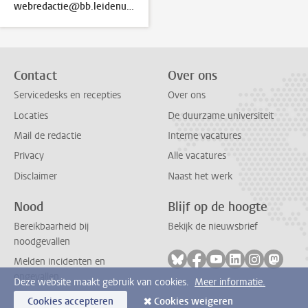
webredactie@bb.leidenuniv.nl
Contact
Over ons
Servicedesks en recepties
Over ons
Locaties
De duurzame universiteit
Mail de redactie
Interne vacatures
Privacy
Alle vacatures
Disclaimer
Naast het werk
Nood
Blijf op de hoogte
Bereikbaarheid bij
Bekijk de nieuwsbrief
noodgevallen
Volg ons op bluesky
Volg ons op facebook
Volg ons op youtub
Volg ons op li
Volg ons o
Volg 
Melden incidenten en
ongevallen
Deze website maakt gebruik van cookies.
Meer informatie.
Cookies accepteren
Cookies weigeren