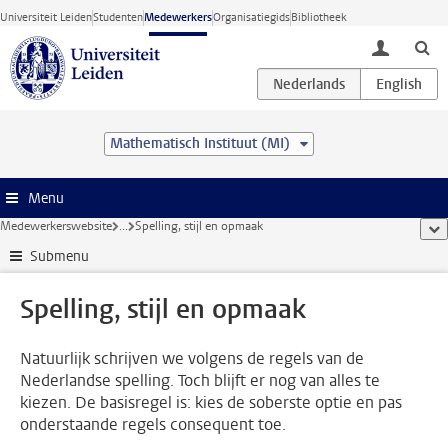
Ga direct naar de inhoud
Universiteit Leiden
Studenten
Medewerkers
Organisatiegids
Bibliotheek
toggle lo
Mathematisch Instituut (MI)
Menu
Medewerkerswebsite
...
Spelling, stijl en opmaak
too
Submenu
Spelling, stijl en opmaak
Natuurlijk schrijven we volgens de regels van de
Nederlandse spelling. Toch blijft er nog van alles te
kiezen. De basisregel is: kies de soberste optie en pas
onderstaande regels consequent toe.