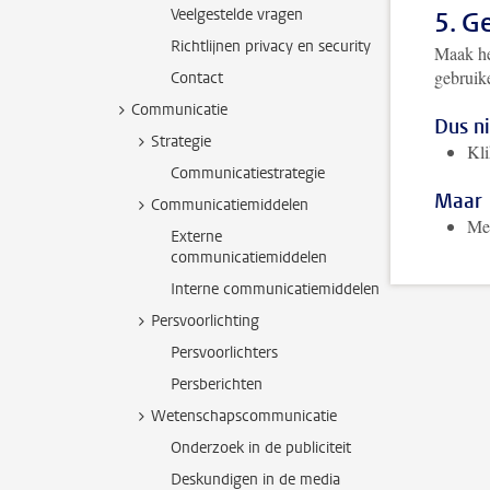
Veelgestelde vragen
5. G
Richtlijnen privacy en security
Maak he
gebruik
Contact
Communicatie
Dus ni
Strategie
Kl
Communicatiestrategie
Maar
Communicatiemiddelen
Mee
Externe
communicatiemiddelen
Interne communicatiemiddelen
Persvoorlichting
Persvoorlichters
Persberichten
Wetenschapscommunicatie
Onderzoek in de publiciteit
Deskundigen in de media