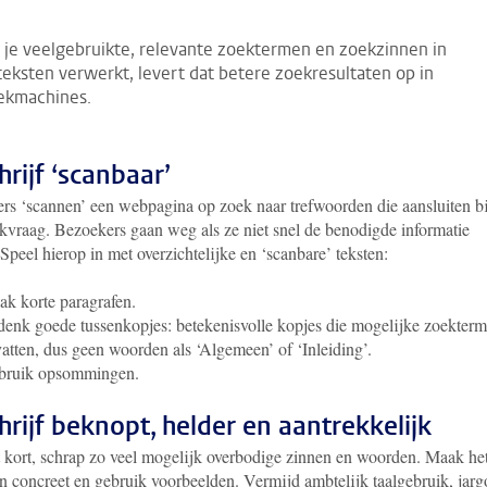
s je veelgebruikte, relevante zoektermen en zoekzinnen in
 teksten verwerkt, levert dat betere zoekresultaten op in
ekmachines.
hrijf ‘scanbaar’
rs ‘scannen’ een webpagina op zoek naar trefwoorden die aansluiten bi
kvraag. Bezoekers gaan weg als ze niet snel de benodigde informatie
Speel hierop in met overzichtelijke en ‘scanbare’ teksten:
k korte paragrafen.
enk goede tussenkopjes: betekenisvolle kopjes die mogelijke zoekter
atten, dus geen woorden als ‘Algemeen’ of ‘Inleiding’.
bruik opsommingen.
chrijf beknopt, helder en aantrekkelijk
 kort, schrap zo veel mogelijk overbodige zinnen en woorden. Maak he
en concreet en gebruik voorbeelden. Vermijd ambtelijk taalgebruik, jar