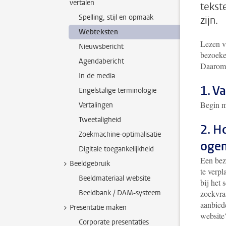
vertalen
tekst
Spelling, stijl en opmaak
zijn.
Webteksten
Lezen v
Nieuwsbericht
bezoeker
Agendabericht
Daarom 5
In de media
1. V
Engelstalige terminologie
Begin me
Vertalingen
Tweetaligheid
2. H
Zoekmachine-optimalisatie
oge
Digitale toegankelijkheid
Een bez
Beeldgebruik
te verpl
Beeldmateriaal website
bij het 
Beeldbank / DAM-systeem
zoekvra
aanbied
Presentatie maken
website
Corporate presentaties