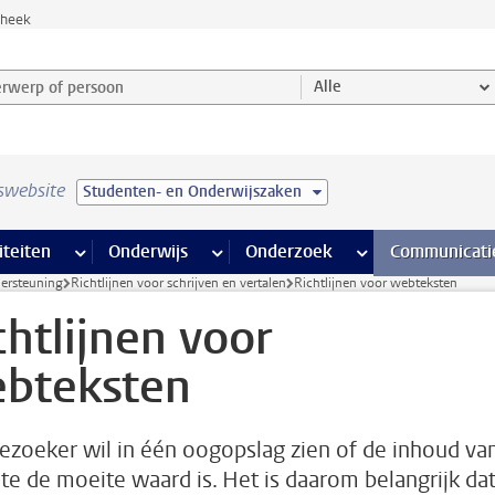
theek
werp of persoon en selecteer categorie
Alle
swebsite
Studenten- en Onderwijszaken
na’s
 pagina’s
iteiten
meer Faciliteiten pagina’s
Onderwijs
meer Onderwijs pagina’s
Onderzoek
meer Onderzoek p
Communicati
dersteuning
Richtlijnen voor schrijven en vertalen
Richtlijnen voor webteksten
chtlijnen voor
bteksten
ezoeker wil in één oogopslag zien of de inhoud va
ite de moeite waard is. Het is daarom belangrijk da