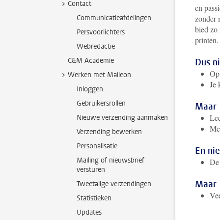
Contact
en passi
Communicatieafdelingen
zonder 
bied zo 
Persvoorlichters
printen
Webredactie
C&M Academie
Dus ni
Op 
Werken met Maileon
Je 
Inloggen
Gebruikersrollen
Maar
Lee
Nieuwe verzending aanmaken
Mel
Verzending bewerken
Personalisatie
En nie
Mailing of nieuwsbrief
De 
versturen
Maar
Tweetalige verzendingen
Vee
Statistieken
Updates