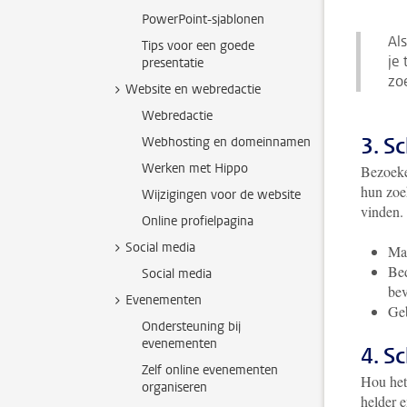
PowerPoint-sjablonen
Al
Tips voor een goede
je
presentatie
zo
Website en webredactie
Webredactie
3. Sc
Webhosting en domeinnamen
Werken met Hippo
Bezoeke
hun zoe
Wijzigingen voor de website
vinden. 
Online profielpagina
Social media
Maa
Bed
Social media
bev
Evenementen
Ge
Ondersteuning bij
evenementen
4. S
Zelf online evenementen
Hou het
organiseren
helder 