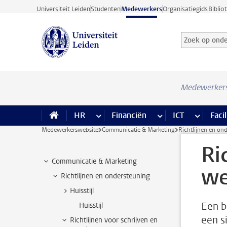
Ga direct naar de inhoud
Universiteit Leiden
Studenten
Medewerkers
Organisatiegids
Biblio
Zoek op onder
Zoekterm
Medewerker
HR
meer HR pagina’s
Financiën
meer Financiën pagi
ICT
meer ICT
Facil
Medewerkerswebsite
Communicatie & Marketing
Richtlijnen en on
Ri
Communicatie & Marketing
we
Richtlijnen en ondersteuning
Huisstijl
Een b
Huisstijl
een s
Richtlijnen voor schrijven en