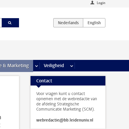
Login
agina’s
e & Marketing
meer Communicatie & Marketing pagina’s
Veiligheid
meer Veiligheid pagina’s
Contact
Voor vragen kunt u contact
opnemen met de webredactie van
de afdeling Strategische
Communicatie Marketing (SCM).
n
webredactie@bb.leidenuniv.nl
t