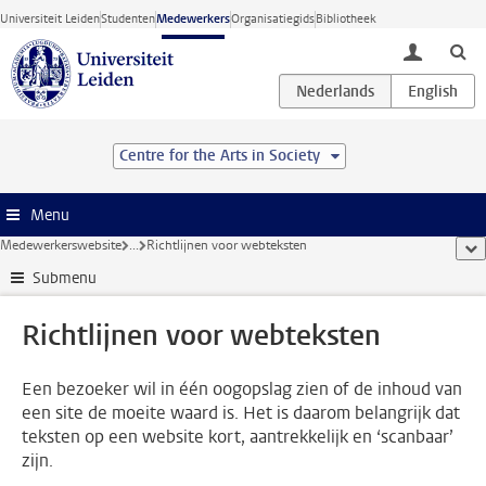
Ga direct naar de inhoud
Universiteit Leiden
Studenten
Medewerkers
Organisatiegids
Bibliotheek
toggle lo
Centre for the Arts in Society
Menu
Medewerkerswebsite
...
Richtlijnen voor webteksten
too
Submenu
Richtlijnen voor webteksten
Een bezoeker wil in één oogopslag zien of de inhoud van
een site de moeite waard is. Het is daarom belangrijk dat
teksten op een website kort, aantrekkelijk en ‘scanbaar’
zijn.