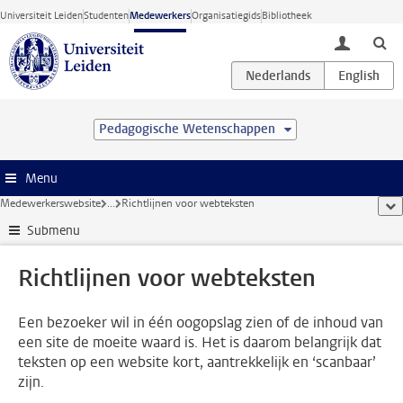
Ga direct naar de inhoud
Universiteit Leiden
Studenten
Medewerkers
Organisatiegids
Bibliotheek
toggle lo
Pedagogische Wetenschappen
Menu
Medewerkerswebsite
...
Richtlijnen voor webteksten
too
Submenu
Richtlijnen voor webteksten
Een bezoeker wil in één oogopslag zien of de inhoud van
een site de moeite waard is. Het is daarom belangrijk dat
teksten op een website kort, aantrekkelijk en ‘scanbaar’
zijn.