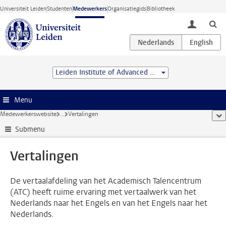
Ga direct naar de inhoud
Universiteit Leiden
Studenten
Medewerkers
Organisatiegids
Bibliotheek
toggle lo
Leiden Institute of Advanced Computer Science (LIACS)
Menu
Medewerkerswebsite
...
Vertalingen
too
Submenu
Vertalingen
De vertaalafdeling van het Academisch Talencentrum
(ATC) heeft ruime ervaring met vertaalwerk van het
Nederlands naar het Engels en van het Engels naar het
Nederlands.