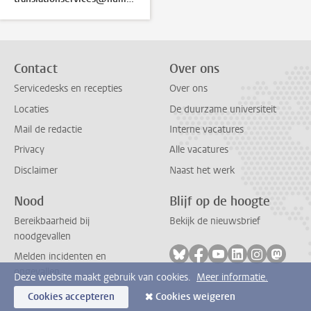
Contact
Over ons
Servicedesks en recepties
Over ons
Locaties
De duurzame universiteit
Mail de redactie
Interne vacatures
Privacy
Alle vacatures
Disclaimer
Naast het werk
Nood
Blijf op de hoogte
Bereikbaarheid bij
Bekijk de nieuwsbrief
noodgevallen
Volg ons op bluesky
Volg ons op facebook
Volg ons op youtub
Volg ons op li
Volg ons o
Volg 
Melden incidenten en
ongevallen
Deze website maakt gebruik van cookies.
Meer informatie.
Cookies accepteren
Cookies weigeren