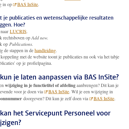
g in op
BAS InSite
.
t je publicaties en wetenschappelijke resultaten
eggen. Hoe?
 naar
LUCRIS
.
k rechtsboven op
Add new.
ik op
Publications.
g de stappen in de
handleiding
.
koppeling met de website toont je publicaties nu ook via het tabje
blicaties' op je profielpagina.
kun je laten aanpassen via BAS InSite?
wijziging in je functietitel of afdeling
een
aanbrengen? Dit kan je
gevende voor je doen via
BAS InSite
. Wil je een wijziging in
foonnummer
doorgeven? Dit kun je zelf doen via
BAS InSite
.
kan het Servicepunt Personeel voor
ijzigen?