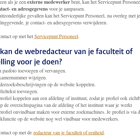
externe medewerker
een als je een
bent, kan het Servicepunt Personee
tact- en adresgegevens
voor je aanpassen.
uitzonderlijke gevallen kan het Servicepunt Personeel, na overleg met j
dinggevende, je contact- en adresgegevens verwijderen.
ntact op met het
Servicepunt Personeel
.
kan de webredacteur van je faculteit of
elling voor je doen?
 pasfoto toevoegen of vervangen.
 kamernummer wijzigen.
erzoeksbeschrijvingen op de website koppelen.
fieltekst toevoegen.
profiel koppelen aan een afdeling of instituut, zodat je profiel ook zicht
op de overzichtspagina van de afdeling of het instituut waar je werkt
profiel onvindbaar maken voor externe zoekmachines. Je profiel is via 
kfunctie op de website nog wel vindbaar voor medewerkers.
ntact op met de
redacteur van je faculteit of eenheid
.