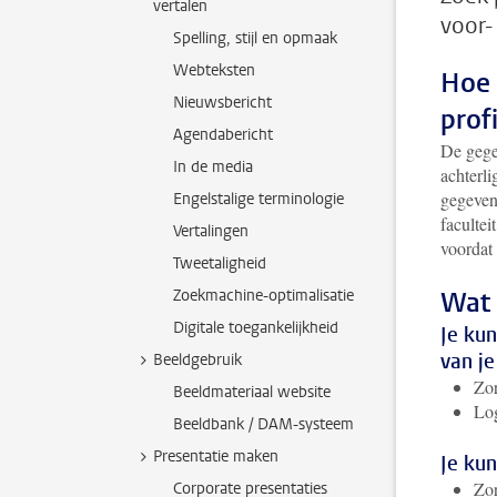
vertalen
voor-
Spelling, stijl en opmaak
Webteksten
Hoe 
Nieuwsbericht
prof
Agendabericht
De gege
In de media
achterl
gegeven
Engelstalige terminologie
facultei
Vertalingen
voordat
Tweetaligheid
Zoekmachine-optimalisatie
Wat 
Digitale toegankelijkheid
Je kun
van je
Beeldgebruik
Zor
Beeldmateriaal website
Lo
Beeldbank / DAM-systeem
Presentatie maken
Je kun
Zor
Corporate presentaties