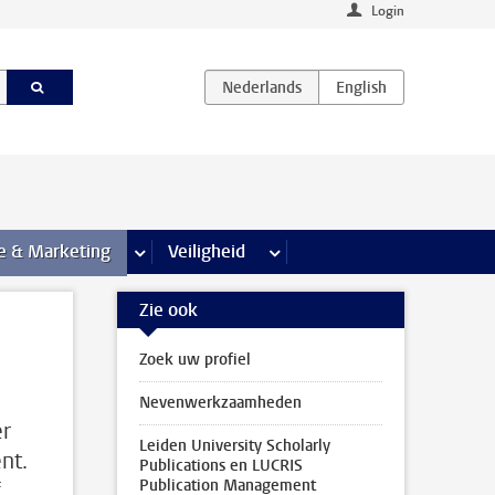
Login
agina’s
e & Marketing
meer Communicatie & Marketing pagina’s
Veiligheid
meer Veiligheid pagina’s
Zie ook
Zoek uw profiel
Nevenwerkzaamheden
er
Leiden University Scholarly
nt.
Publications en LUCRIS
Publication Management
f