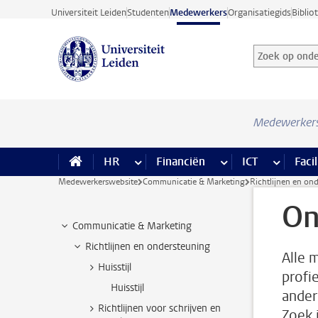
Ga direct naar de inhoud
Universiteit Leiden
Studenten
Medewerkers
Organisatiegids
Biblio
Zoek op onder
Zoekterm
Medewerker
HR
meer HR pagina’s
Financiën
meer Financiën pagi
ICT
meer ICT
Facil
Medewerkerswebsite
Communicatie & Marketing
Richtlijnen en on
On
Communicatie & Marketing
Richtlijnen en ondersteuning
Alle 
Huisstijl
profi
Huisstijl
ander
Richtlijnen voor schrijven en
Zoek 