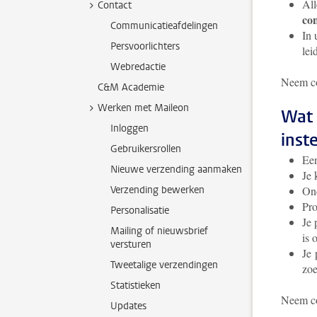
All
Contact
con
Communicatieafdelingen
In 
Persvoorlichters
lei
Webredactie
Neem co
C&M Academie
Werken met Maileon
Wat 
Inloggen
inst
Gebruikersrollen
Een
Nieuwe verzending aanmaken
Je
Verzending bewerken
Ond
Pro
Personalisatie
Je 
Mailing of nieuwsbrief
is 
versturen
Je 
Tweetalige verzendingen
zoe
Statistieken
Neem co
Updates