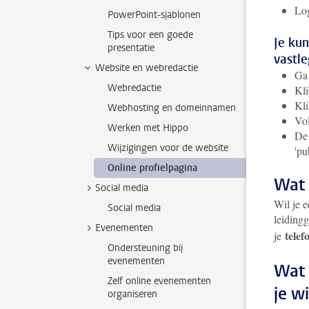
Lo
PowerPoint-sjablonen
Tips voor een goede
Je kun
presentatie
vastl
Website en webredactie
Ga
Webredactie
Kli
Kl
Webhosting en domeinnamen
Vol
Werken met Hippo
De 
Wijzigingen voor de website
'pu
Online profielpagina
Wat 
Social media
Wil je 
Social media
leiding
Evenementen
tele
je
Ondersteuning bij
evenementen
Wat 
Zelf online evenementen
je w
organiseren