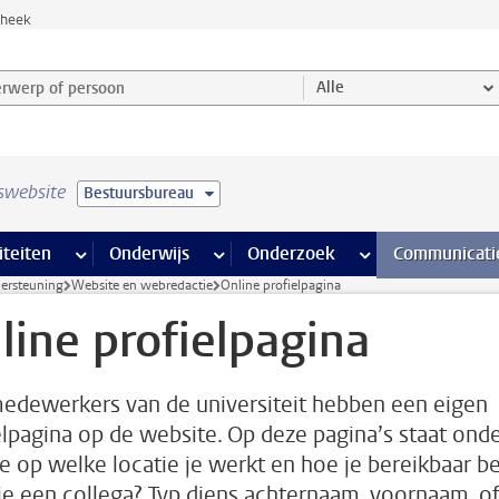
theek
werp of persoon en selecteer categorie
Alle
swebsite
Bestuursbureau
na’s
 pagina’s
iteiten
meer Faciliteiten pagina’s
Onderwijs
meer Onderwijs pagina’s
Onderzoek
meer Onderzoek p
Communicati
dersteuning
Website en webredactie
Online profielpagina
line profielpagina
medewerkers van de universiteit hebben een eigen
elpagina op de website. Op deze pagina’s staat ond
e op welke locatie je werkt en hoe je bereikbaar be
je een collega? Typ diens achternaam, voornaam, o