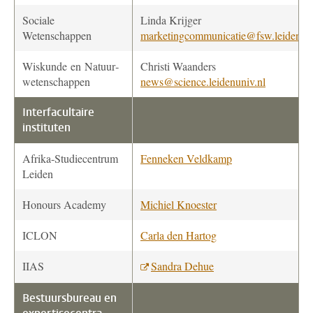
Sociale
Linda Krijger
Wetenschappen
marketingcommunicatie@fsw.leidenuni
Wiskunde en Natuur­
Christi Waanders
wetenschappen
news@science.leidenuniv.nl
Interfacultaire
instituten
Afrika-Studiecentrum
Fenneken Veldkamp
Leiden
Honours Academy
Michiel Knoester
ICLON
Carla den Hartog
IIAS
Sandra Dehue
Bestuursbureau en