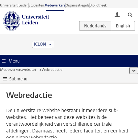
Ga direct naar de inhoud
Universiteit Leiden
Studenten
Medewerkers
Organisatiegids
Bibliotheek
toggle lo
ICLON
Menu
Medewerkerswebsite
...
Webredactie
too
Submenu
Webredactie
De universitaire website bestaat uit meerdere sub-
websites. Het beheer van deze websites is de
verantwoordelijkheid van verschillende centrale
afdelingen. Daarnaast heeft iedere faculteit en eenheid
een eigen webredactie.