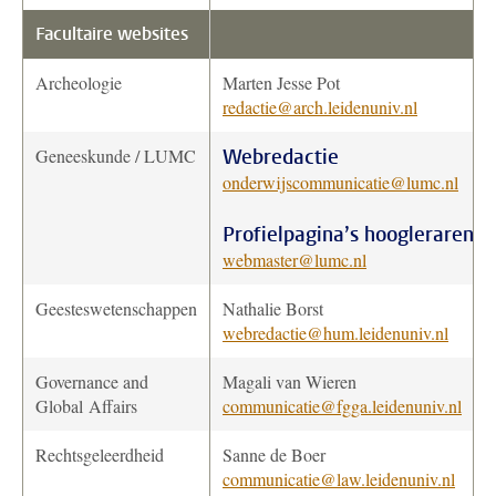
Facultaire websites
Archeologie
Marten Jesse Pot
redactie@arch.leidenuniv.nl
Geneeskunde / LUMC
Webredactie
onderwijscommunicatie@lumc.nl
Profielpagina’s hoogleraren
webmaster@lumc.nl
Geesteswetenschappen
Nathalie Borst
webredactie@hum.leidenuniv.nl
Governance and
Magali van Wieren
Global Affairs
communicatie@fgga.leidenuniv.nl
Rechtsgeleerdheid
Sanne de Boer
communicatie@law.leidenuniv.nl