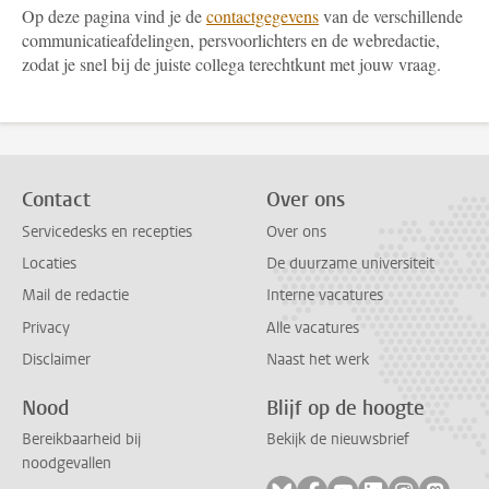
Op deze pagina vind je de
contactgegevens
van de verschillende
communicatieafdelingen, persvoorlichters en de webredactie,
zodat je snel bij de juiste collega terechtkunt met jouw vraag.
Contact
Over ons
Servicedesks en recepties
Over ons
Locaties
De duurzame universiteit
Mail de redactie
Interne vacatures
Privacy
Alle vacatures
Disclaimer
Naast het werk
Nood
Blijf op de hoogte
Bereikbaarheid bij
Bekijk de nieuwsbrief
noodgevallen
Volg ons op bluesky
Volg ons op facebook
Volg ons op youtub
Volg ons op li
Volg ons o
Volg 