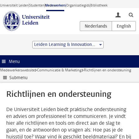
Ga direct naar de inhoud
Universiteit Leiden
Studenten
Medewerkers
Organisatiegids
Bibliotheek
toggle lo
Leiden Learning & Innovation Centre
Menu
Medewerkerswebsite
Communicatie & Marketing
Richtlijnen en ondersteuning
Submenu
Richtlijnen en ondersteuning
De Universiteit Leiden biedt praktische ondersteuning
en advies om professioneel te communiceren. Je vindt
hier alle richtlijnen en tools om direct aan de slag te
gaan, en de antwoorden op vragen als: Hoe pas je de
huisstijl toe? Waar vind ik geschikt beeldmateriaal? En bij