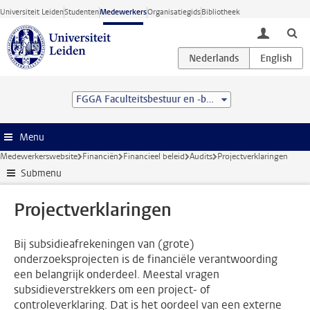
Ga direct naar de inhoud
Universiteit Leiden
Studenten
Medewerkers
Organisatiegids
Bibliotheek
toggle lo
FGGA Faculteitsbestuur en -bureau
Menu
Medewerkerswebsite
Financiën
Financieel beleid
Audits
Projectverklaringen
Submenu
Projectverklaringen
Bij subsidieafrekeningen van (grote)
onderzoeksprojecten is de financiële verantwoording
een belangrijk onderdeel. Meestal vragen
subsidieverstrekkers om een project- of
controleverklaring. Dat is het oordeel van een externe