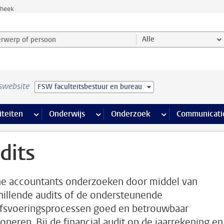
theek
werp of persoon en selecteer categorie
Alle
swebsite
FSW faculteitsbestuur en bureau
na’s
 pagina’s
iteiten
meer Faciliteiten pagina’s
Onderwijs
meer Onderwijs pagina’s
Onderzoek
meer Onderzoek p
Communicati
dits
ne accountants onderzoeken door middel van
hillende audits of de ondersteunende
jfsvoeringsprocessen goed en betrouwbaar
oneren. Bij de financial audit op de jaarrekening en 