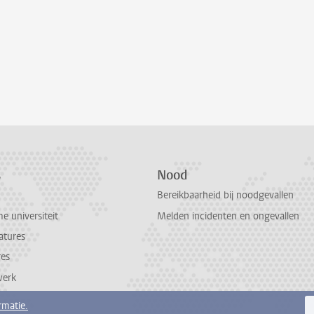
s
Nood
Bereikbaarheid bij noodgevallen
 universiteit
Melden incidenten en ongevallen
atures
res
werk
rmatie.