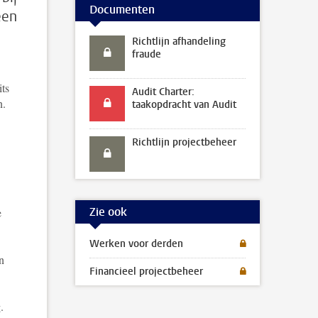
Documenten
een
Richtlijn afhandeling
fraude
its
Audit Charter:
n.
taakopdracht van Audit
Richtlijn projectbeheer
Zie ook
e
Werken voor derden
n
Financieel projectbeheer
.