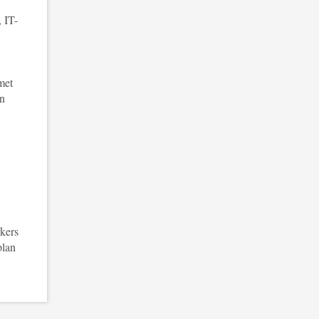
, IT-
met
en
kers
plan