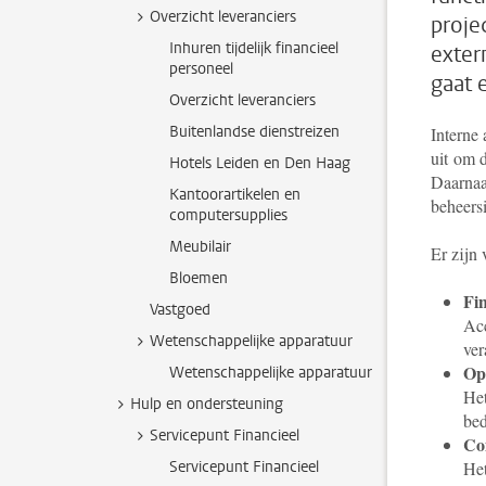
Overzicht leveranciers
proje
Inhuren tijdelijk financieel
exter
personeel
gaat 
Overzicht leveranciers
Buitenlandse dienstreizen
Interne
uit om d
Hotels Leiden en Den Haag
Daarnaas
Kantoorartikelen en
beheers
computersupplies
Meubilair
Er zijn 
Bloemen
Fin
Vastgoed
Acc
Wetenschappelijke apparatuur
ver
Op
Wetenschappelijke apparatuur
Het
Hulp en ondersteuning
bed
Servicepunt Financieel
Co
Servicepunt Financieel
Het