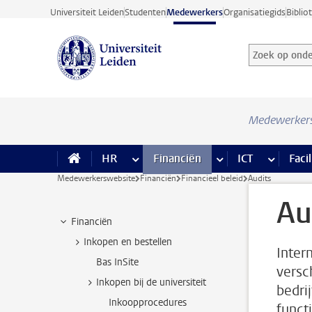
Ga direct naar de inhoud
Universiteit Leiden
Studenten
Medewerkers
Organisatiegids
Biblio
Zoek op onder
Zoekterm
Medewerker
HR
meer HR pagina’s
Financiën
meer Financiën pagi
ICT
meer ICT
Facil
Medewerkerswebsite
Financiën
Financieel beleid
Audits
Au
Financiën
Inkopen en bestellen
Inter
Bas InSite
versc
Inkopen bij de universiteit
bedri
Inkoopprocedures
functi