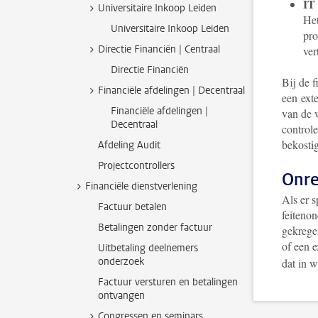
IT 
Universitaire Inkoop Leiden
Het
Universitaire Inkoop Leiden
pro
Directie Financiën | Centraal
ver
Directie Financiën
Bij de 
Financiële afdelingen | Decentraal
een ext
Financiële afdelingen |
van de 
Decentraal
controle
bekosti
Afdeling Audit
Projectcontrollers
Onre
Financiële dienstverlening
Als er 
Factuur betalen
feiteno
Betalingen zonder factuur
gekrege
of een e
Uitbetaling deelnemers
onderzoek
dat in w
Factuur versturen en betalingen
ontvangen
Congressen en seminars