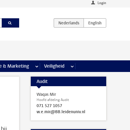
Login
agina’s
e & Marketing
meer Communicatie & Marketing pagina’s
Veiligheid
meer Veiligheid pagina’s
Audit
Waqas Mir
Hoofd afdeling Audit
071 527 1057
w.e.mir@BB.leidenuniv.nl
bij