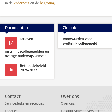
in de
kadernota
en de
begroting
.
Documenten
Zie ook
Tarieven
Voorwaarden voor
wettelijk collegegeld
instellingscollegegelden en
overige onderwijstarieven
Retributiebeleid
2026-2027
Contact
Over ons
Servicedesks en recepties
Over ons
Locaties
De duurzame universiteit