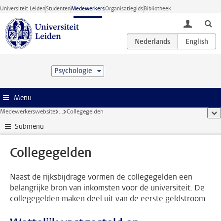
Ga direct naar de inhoud
Universiteit Leiden
Studenten
Medewerkers
Organisatiegids
Bibliotheek
toggle lo
Psychologie
Menu
Medewerkerswebsite
...
Collegegelden
too
Submenu
Collegegelden
Naast de rijksbijdrage vormen de collegegelden een
belangrijke bron van inkomsten voor de universiteit. De
collegegelden maken deel uit van de eerste geldstroom.