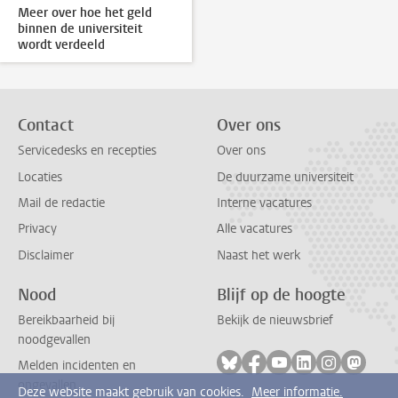
Meer over hoe het geld
binnen de universiteit
wordt verdeeld
Contact
Over ons
Servicedesks en recepties
Over ons
Locaties
De duurzame universiteit
Mail de redactie
Interne vacatures
Privacy
Alle vacatures
Disclaimer
Naast het werk
Nood
Blijf op de hoogte
Bereikbaarheid bij
Bekijk de nieuwsbrief
noodgevallen
Volg ons op bluesky
Volg ons op facebook
Volg ons op youtub
Volg ons op li
Volg ons o
Volg 
Melden incidenten en
ongevallen
Deze website maakt gebruik van cookies.
Meer informatie.