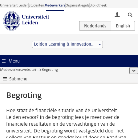
Ga direct naar de inhoud
Universiteit Leiden
Studenten
Medewerkers
Organisatiegids
Bibliotheek
toggle lo
Leiden Learning & Innovation Centre
Menu
Medewerkerswebsite
...
Begroting
too
Submenu
Begroting
Hoe staat de financiële situatie van de Universiteit
Leiden ervoor? In de begroting lees je meer over de
financiële resultaten en de verwachtingen van de
universiteit. De begroting wordt vastgesteld door het
College van Bestuur en goedgekeurd door de Raad van