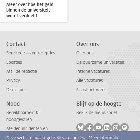
Meer over hoe het geld
binnen de universiteit
wordt verdeeld
Contact
Over ons
Servicedesks en recepties
Over ons
Locaties
De duurzame universiteit
Mail de redactie
Interne vacatures
Privacy
Alle vacatures
Disclaimer
Naast het werk
Nood
Blijf op de hoogte
Bereikbaarheid bij
Bekijk de nieuwsbrief
noodgevallen
Volg ons op bluesky
Volg ons op facebook
Volg ons op youtub
Volg ons op li
Volg ons o
Volg 
Melden incidenten en
ongevallen
Deze website maakt gebruik van cookies.
Meer informatie.