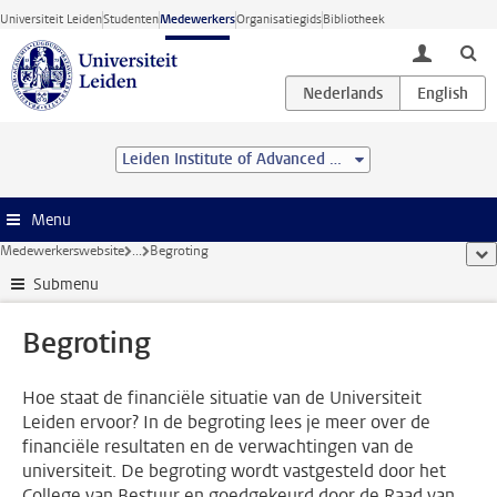
Ga direct naar de inhoud
Universiteit Leiden
Studenten
Medewerkers
Organisatiegids
Bibliotheek
toggle lo
Leiden Institute of Advanced Computer Science (LIACS)
Menu
Medewerkerswebsite
...
Begroting
too
Submenu
Begroting
Hoe staat de financiële situatie van de Universiteit
Leiden ervoor? In de begroting lees je meer over de
financiële resultaten en de verwachtingen van de
universiteit. De begroting wordt vastgesteld door het
College van Bestuur en goedgekeurd door de Raad van