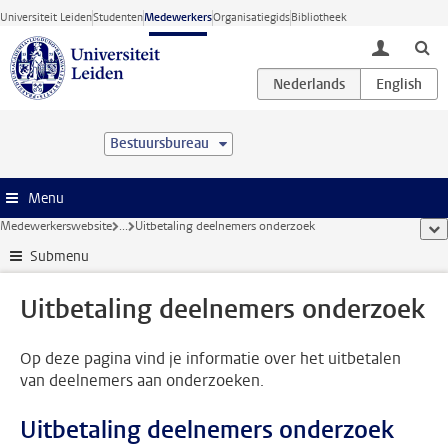
Ga direct naar de inhoud
Universiteit Leiden
Studenten
Medewerkers
Organisatiegids
Bibliotheek
toggle lo
Bestuursbureau
Menu
Medewerkerswebsite
...
Uitbetaling deelnemers onderzoek
too
Submenu
Uitbetaling deelnemers onderzoek
Op deze pagina vind je informatie over het uitbetalen
van deelnemers aan onderzoeken.
Uitbetaling deelnemers onderzoek