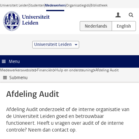
Ga direct naar de inhoud
Universiteit Leiden
Studenten
Medewerkers
Organisatiegids
Bibliotheek
toggle lo
Universiteit Leiden
Menu
Medewerkerswebsite
Financiën
Hulp en ondersteuning
Afdeling Audit
Submenu
Afdeling Audit
Afdeling Audit onderzoekt of de interne organisatie van
de Universiteit Leiden goed en betrouwbaar
functioneert. Heeft u vragen over audit of de interne
controle? Neem dan contact op.