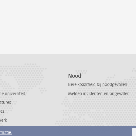
s
Nood
Bereikbaarheid bij noodgevallen
 universiteit
Melden incidenten en ongevallen
atures
res
werk
rmatie.