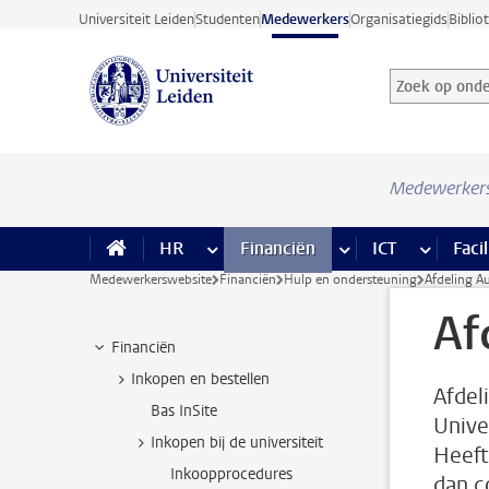
Ga direct naar de inhoud
Universiteit Leiden
Studenten
Medewerkers
Organisatiegids
Biblio
Zoek op onder
Zoekterm
Medewerker
HR
meer HR pagina’s
Financiën
meer Financiën pagi
ICT
meer ICT
Facil
Medewerkerswebsite
Financiën
Hulp en ondersteuning
Afdeling Au
Af
Financiën
Inkopen en bestellen
Afdel
Bas InSite
Unive
Inkopen bij de universiteit
Heeft
Inkoopprocedures
dan c