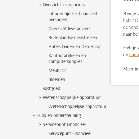
Overzicht leveranciers
Ben je v
Inhuren tijdelijk financieel
personeel
hebt? De
de verei
Overzicht leveranciers
naar be
Buitenlandse dienstreizen
Hotels Leiden en Den Haag
Heb je 
de
contr
Kantoorartikelen en
computersupplies
Meer in
Meubilair
Bloemen
Vastgoed
Wetenschappelijke apparatuur
Wetenschappelijke apparatuur
Hulp en ondersteuning
Servicepunt Financieel
Servicepunt Financieel