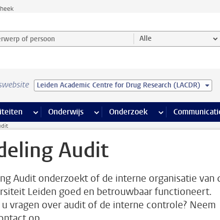
theek
werp of persoon en selecteer categorie
Alle
swebsite
Leiden Academic Centre for Drug Research (LACDR)
na’s
 pagina’s
iteiten
meer Faciliteiten pagina’s
Onderwijs
meer Onderwijs pagina’s
Onderzoek
meer Onderzoek p
Communicati
dit
deling Audit
ing Audit onderzoekt of de interne organisatie van 
rsiteit Leiden goed en betrouwbaar functioneert.
 u vragen over audit of de interne controle? Neem
ontact op.