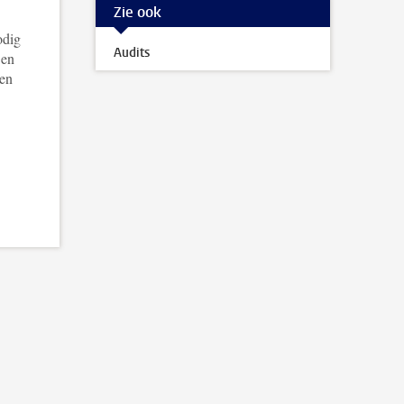
Zie ook
odig
Audits
 en
 en