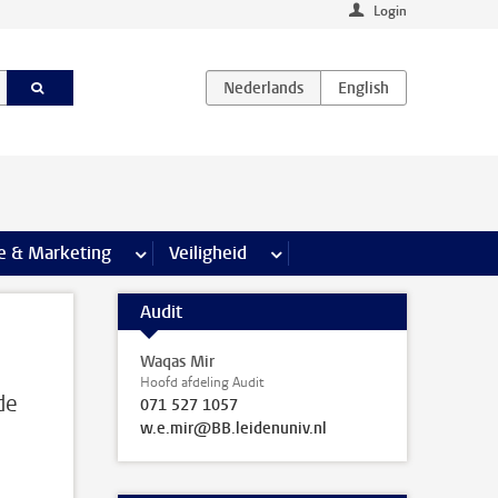
Login
agina’s
e & Marketing
meer Communicatie & Marketing pagina’s
Veiligheid
meer Veiligheid pagina’s
Audit
Waqas Mir
Hoofd afdeling Audit
de
071 527 1057
w.e.mir@BB.leidenuniv.nl