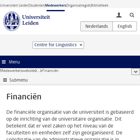
Ga direct naar de inhoud
Universiteit Leiden
Studenten
Medewerkers
Organisatiegids
Bibliotheek
toggle lo
Centre for Linguistics
Menu
Medewerkerswebsite
...
Financiën
too
Submenu
Financiën
De financiële organisatie van de universiteit is gebaseerd
op de inrichting van de universitaire organisatie. Dit
betekent dat er veel zaken op het niveau van de
faculteiten en eenheden zelf zijn georganiseerd. De
coördinatie van de administratieve organisatie is in