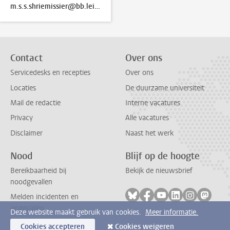
m.s.s.shriemissier@bb.leidenuniv.nl
Contact
Over ons
Servicedesks en recepties
Over ons
Locaties
De duurzame universiteit
Mail de redactie
Interne vacatures
Privacy
Alle vacatures
Disclaimer
Naast het werk
Nood
Blijf op de hoogte
Bereikbaarheid bij
Bekijk de nieuwsbrief
noodgevallen
Volg ons op bluesky
Volg ons op facebook
Volg ons op youtub
Volg ons op li
Volg ons o
Volg 
Melden incidenten en
ongevallen
Deze website maakt gebruik van cookies.
Meer informatie.
Cookies accepteren
Cookies weigeren