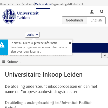
Ga direct naar de inhoud
Universiteit Leiden
Studenten
Medewerkers
Organisatiegids
Bibliotheek
toggle lo
Luris
Je ziet nu alleen algemene informatie.
Selecteer je organisatie om ook informatie te
Menu
zien over jouw faculteit.
Medewerkerswebsite
...
Universitaire Inkoop Leiden
too
Submenu
Universitaire Inkoop Leiden
De afdeling ondersteunt inkoopprocessen en dan met
name de Europese aanbestedingstrajecten.
De afdeling is ondergebracht bij het Universitair Facilitair
Bedrijf.