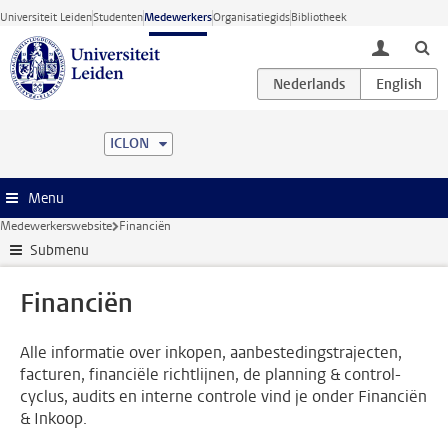
Ga direct naar de inhoud
Universiteit Leiden
Studenten
Medewerkers
Organisatiegids
Bibliotheek
toggle lo
ICLON
Menu
Medewerkerswebsite
Financiën
Submenu
Financiën
Alle informatie over inkopen, aanbestedingstrajecten,
facturen, financiële richtlijnen, de planning & control-
cyclus, audits en interne controle vind je onder Financiën
& Inkoop.