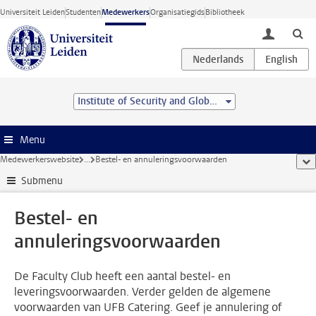
Ga direct naar de inhoud
Universiteit Leiden
Studenten
Medewerkers
Organisatiegids
Bibliotheek
toggle lo
Institute of Security and Global Affairs
Menu
Medewerkerswebsite
...
Bestel- en annuleringsvoorwaarden
too
Submenu
Bestel- en
annuleringsvoorwaarden
De Faculty Club heeft een aantal bestel- en
leveringsvoorwaarden. Verder gelden de algemene
voorwaarden van UFB Catering. Geef je annulering of