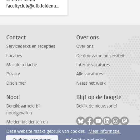
facultyclub@ufb.leidenuniv.nl
Contact
Over ons
Servicedesks en recepties
Over ons
Locaties
De duurzame universiteit
Mail de redactie
Interne vacatures
Privacy
Alle vacatures
Disclaimer
Naast het werk
Nood
Blijf op de hoogte
Bereikbaarheid bij
Bekijk de nieuwsbrief
noodgevallen
Volg ons op bluesky
Volg ons op facebook
Volg ons op youtub
Volg ons op li
Volg ons o
Volg 
Melden incidenten en
ongevallen
Deze website maakt gebruik van cookies.
Meer informatie.