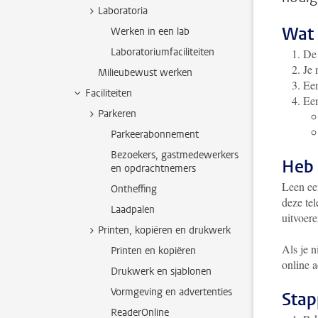
Laboratoria
Wat 
Werken in een lab
Laboratoriumfaciliteiten
De
Je
Milieubewust werken
Een
Faciliteiten
Een
Parkeren
Parkeerabonnement
Bezoekers, gastmedewerkers
Heb 
en opdrachtnemers
Leen ee
Ontheffing
deze tel
Laadpalen
uitvoere
Printen, kopiëren en drukwerk
Als je 
Printen en kopiëren
online 
Drukwerk en sjablonen
Vormgeving en advertenties
Stap
ReaderOnline