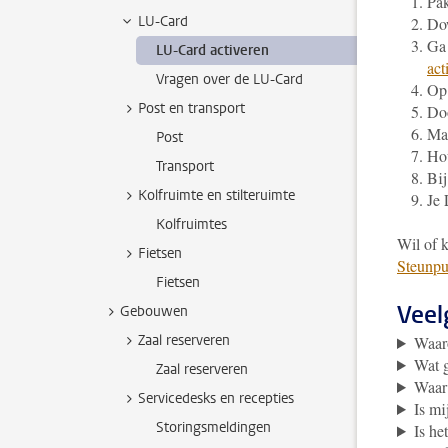
Pak
LU-Card
Do
Ga 
LU-Card activeren
act
Vragen over de LU-Card
Op 
Post en transport
Doo
Maa
Post
Hou
Transport
Bij
Kolfruimte en stilteruimte
Je 
Kolfruimtes
Wil of 
Fietsen
Steunpu
Fietsen
Veel
Gebouwen
Zaal reserveren
Waar
Wat g
Zaal reserveren
Waar 
Servicedesks en recepties
Is m
Storingsmeldingen
Is he