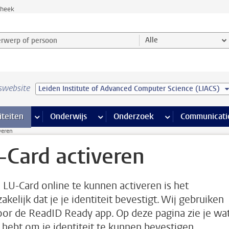
theek
werp of persoon en selecteer categorie
Alle
swebsite
Leiden Institute of Advanced Computer Science (LIACS)
na’s
 pagina’s
iteiten
meer Faciliteiten pagina’s
Onderwijs
meer Onderwijs pagina’s
Onderzoek
meer Onderzoek p
Communicati
veren
-Card activeren
 LU-Card online te kunnen activeren is het
kelijk dat je je identiteit bevestigt. Wij gebruiken
oor de ReadID Ready app. Op deze pagina zie je wat
 hebt om je identiteit te kunnen bevestigen.