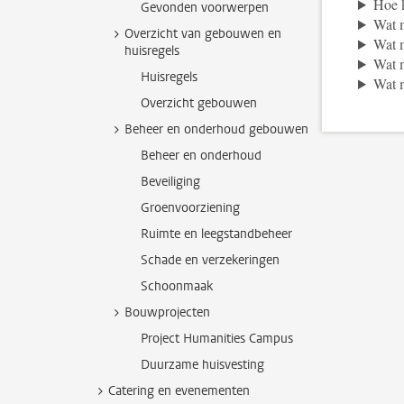
Hoe k
Gevonden voorwerpen
Wat m
Overzicht van gebouwen en
Wat m
huisregels
Wat m
Huisregels
Wat m
Overzicht gebouwen
Beheer en onderhoud gebouwen
Beheer en onderhoud
Beveiliging
Groenvoorziening
Ruimte en leegstandbeheer
Schade en verzekeringen
Schoonmaak
Bouwprojecten
Project Humanities Campus
Duurzame huisvesting
Catering en evenementen