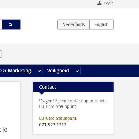
Login
agina’s
e & Marketing
meer Communicatie & Marketing pagina’s
Veiligheid
meer Veiligheid pagina’s
Contact
Vragen? Neem contact op met het
LU-Card Steunpunt.
LU-Card Steunpunt
071 527 1212
 je