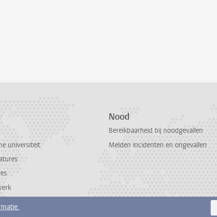
s
Nood
Bereikbaarheid bij noodgevallen
 universiteit
Melden incidenten en ongevallen
atures
res
werk
rmatie.