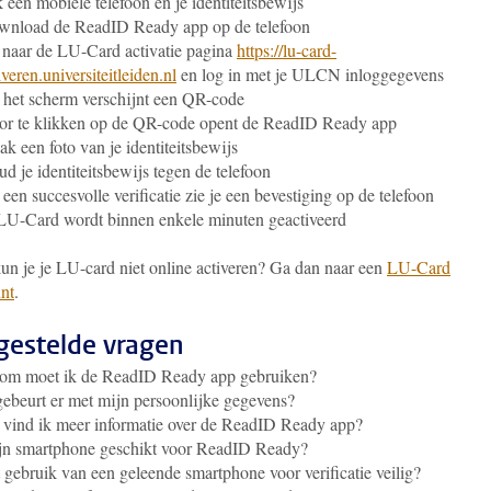
 een mobiele telefoon en je identiteitsbewijs
wnload de ReadID Ready app op de telefoon
naar de LU-Card activatie pagina
https://lu-card-
iveren.universiteitleiden.nl
en log in met je ULCN inloggegevens
het scherm verschijnt een QR-code
r te klikken op de QR-code opent de ReadID Ready app
k een foto van je identiteitsbewijs
d je identiteitsbewijs tegen de telefoon
 een succesvolle verificatie zie je een bevestiging op de telefoon
LU-Card wordt binnen enkele minuten geactiveerd
kun je je LU-card niet online activeren? Ga dan naar een
LU-Card
nt
.
gestelde vragen
om moet ik de ReadID Ready app gebruiken?
ebeurt er met mijn persoonlijke gegevens?
vind ik meer informatie over de ReadID Ready app?
ijn smartphone geschikt voor ReadID Ready?
t gebruik van een geleende smartphone voor verificatie veilig?