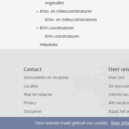
ongevallen
Arbo- en milieucoördinatoren
Arbo- en milieucoördinatoren
BHV-coordinatoren
BHV-coördinatoren
Helpdesks
Contact
Over on
Servicedesks en recepties
Over ons
Locaties
De duurzame
Mail de redactie
Interne vac
Privacy
Alle vacatu
Disclaimer
Naast het 
Deze website maakt gebruik van cookies.
Meer info