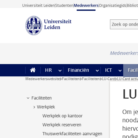
Ga direct naar de inhoud
Universiteit Leiden
Studenten
Medewerkers
Organisatiegids
Biblio
Zoek op onder
Zoekterm
Medewerker
HR
meer HR pagina’s
Financiën
meer Financiën pagi
ICT
meer ICT
Facil
Medewerkerswebsite
Faciliteiten
Faciliteiten
LU-Card
LU-Card acti
LU
Faciliteiten
Werkplek
Om je
Werkplek op kantoor
noodza
Werkplek reserveren
hierv
Thuiswerkfaciliteiten aanvragen
nodig