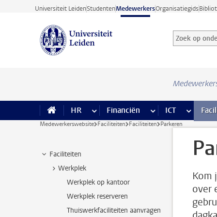
Ga direct naar de inhoud
Universiteit Leiden
Studenten
Medewerkers
Organisatiegids
Biblio
Zoek op onder
Zoekterm
Medewerker
HR
meer HR pagina’s
Financiën
meer Financiën pagi
ICT
meer ICT
Facil
Medewerkerswebsite
Faciliteiten
Faciliteiten
Parkeren
Pa
Faciliteiten
Werkplek
Kom j
Werkplek op kantoor
over 
Werkplek reserveren
gebru
Thuiswerkfaciliteiten aanvragen
dagka