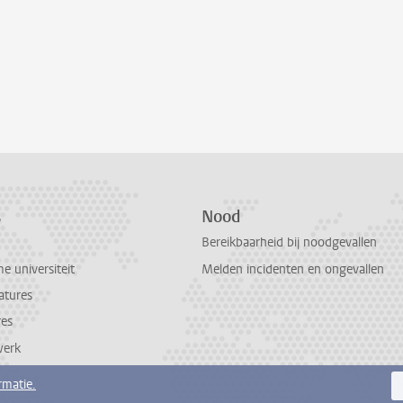
s
Nood
Bereikbaarheid bij noodgevallen
 universiteit
Melden incidenten en ongevallen
atures
res
werk
rmatie.