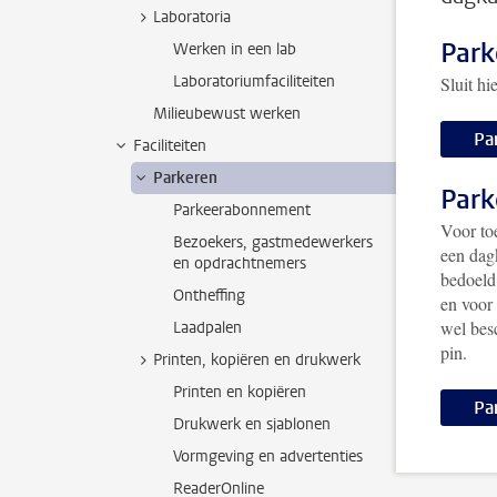
Laboratoria
Par
Werken in een lab
Laboratoriumfaciliteiten
Sluit hi
Milieubewust werken
Pa
Faciliteiten
Parkeren
Park
Parkeerabonnement
Voor to
Bezoekers, gastmedewerkers
een dag
en opdrachtnemers
bedoeld
Ontheffing
en voor
wel bes
Laadpalen
pin.
Printen, kopiëren en drukwerk
Printen en kopiëren
Pa
Drukwerk en sjablonen
Vormgeving en advertenties
ReaderOnline