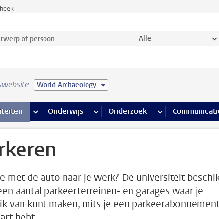
theek
werp of persoon en selecteer categorie
Alle
swebsite
World Archaeology
na’s
 pagina’s
iteiten
meer Faciliteiten pagina’s
Onderwijs
meer Onderwijs pagina’s
Onderzoek
meer Onderzoek p
Communicati
rkeren
e met de auto naar je werk? De universiteit beschi
een aantal parkeerterreinen- en garages waar je
ik van kunt maken, mits je een parkeerabonnement
art hebt.