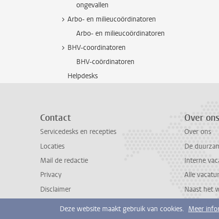
ongevallen
Arbo- en milieucoördinatoren
Arbo- en milieucoördinatoren
BHV-coordinatoren
BHV-coördinatoren
Helpdesks
Contact
Over on
Servicedesks en recepties
Over ons
Locaties
De duurzame
Mail de redactie
Interne vac
Privacy
Alle vacatu
Disclaimer
Naast het 
Deze website maakt gebruik van cookies.
Meer info