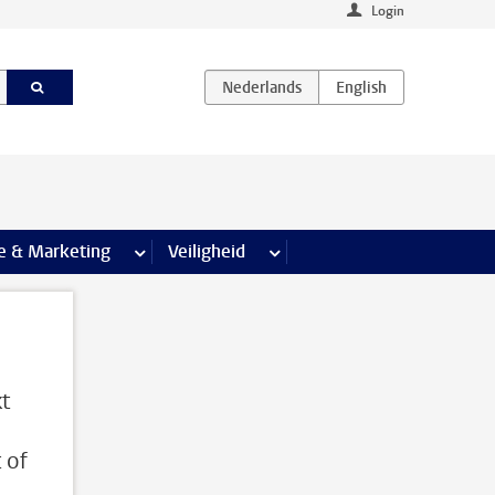
Login
agina’s
e & Marketing
meer Communicatie & Marketing pagina’s
Veiligheid
meer Veiligheid pagina’s
kt
 of