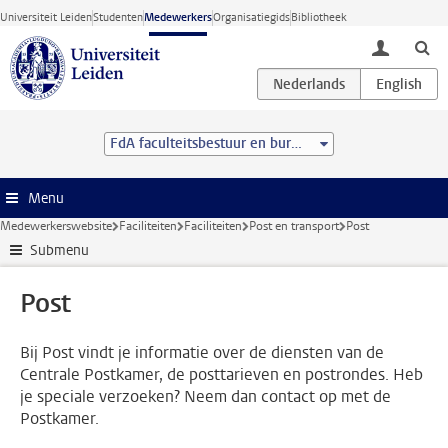
Ga direct naar de inhoud
Universiteit Leiden
Studenten
Medewerkers
Organisatiegids
Bibliotheek
toggle lo
FdA faculteitsbestuur en bureau
Menu
Medewerkerswebsite
Faciliteiten
Faciliteiten
Post en transport
Post
Submenu
Post
Bij Post vindt je informatie over de diensten van de
Centrale Postkamer, de posttarieven en postrondes. Heb
je speciale verzoeken? Neem dan contact op met de
Postkamer.