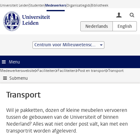
Ga direct naar de inhoud
Universiteit Leiden
Studenten
Medewerkers
Organisatiegids
Bibliotheek
toggle lo
Centrum voor Milieuwetenschappen Leiden (CML)
Menu
Medewerkerswebsite
Faciliteiten
Faciliteiten
Post en transport
Transport
Submenu
Transport
Wil je pakketten, dozen of kleine meubelen vervoeren
tussen de gebouwen van de Universiteit of binnen
Nederland? Alles wat niet onder post valt, kan met een
transportrit worden afgeleverd.