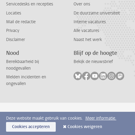
Servicedesks en recepties
Over ons
Locaties
De duurzame universiteit
Mail de redactie
Interne vacatures
Privacy
Alle vacatures
Disclaimer
Naast het werk
Nood
Blijf op de hoogte
Bereikbaarheid bij
Bekijk de nieuwsbrief
noodgevallen
Volg ons op bluesky
Volg ons op facebook
Volg ons op youtub
Volg ons op li
Volg ons o
Volg 
Melden incidenten en
ongevallen
Deze website maakt gebruik van cookies.
Meer informatie.
Cookies accepteren
Cookies weigeren