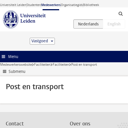
Ga direct naar de inhoud
Universiteit Leiden
Studenten
Medewerkers
Organisatiegids
Bibliotheek
Vastgoed
Menu
Medewerkerswebsite
Faciliteiten
Faciliteiten
Post en transport
Submenu
Post en transport
Contact
Over ons