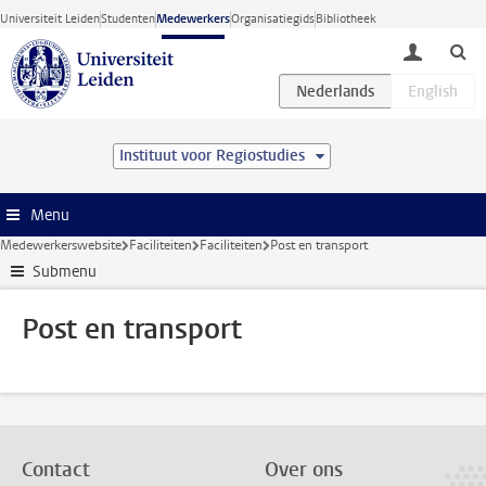
Ga direct naar de inhoud
Universiteit Leiden
Studenten
Medewerkers
Organisatiegids
Bibliotheek
toggle lo
Instituut voor Regiostudies
Menu
Medewerkerswebsite
Faciliteiten
Faciliteiten
Post en transport
Submenu
Post en transport
Contact
Over ons