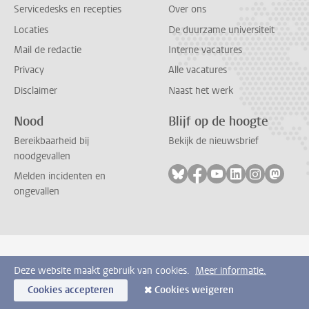
Servicedesks en recepties
Over ons
Locaties
De duurzame universiteit
Mail de redactie
Interne vacatures
Privacy
Alle vacatures
Disclaimer
Naast het werk
Nood
Blijf op de hoogte
Bereikbaarheid bij
Bekijk de nieuwsbrief
noodgevallen
Volg ons op bluesky
Volg ons op facebook
Volg ons op youtub
Volg ons op li
Volg ons o
Volg 
Melden incidenten en
ongevallen
Deze website maakt gebruik van cookies.
Meer informatie.
Cookies accepteren
Cookies weigeren